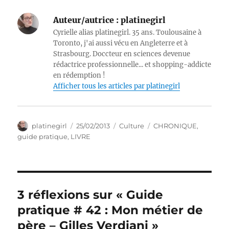
Auteur/autrice :
platinegirl
Cyrielle alias platinegirl. 35 ans. Toulousaine à
Toronto, j'ai aussi vécu en Angleterre et à
Strasbourg. Doccteur en sciences devenue
rédactrice professionnelle... et shopping-addicte
en rédemption !
Afficher tous les articles par platinegirl
Auteur
Publié
Catégories
Étiquettes
platinegirl
25/02/2013
Culture
CHRONIQUE
,
le
guide pratique
,
LIVRE
3 réflexions sur « Guide
pratique # 42 : Mon métier de
père – Gilles Verdiani »