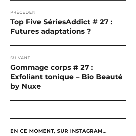
Navigation
PRÉCÉDENT
de
Top Five SériesAddict # 27 :
Publication
précédente :
Futures adaptations ?
l’article
SUIVANT
Gommage corps # 27 :
Publication
suivante :
Exfoliant tonique – Bio Beauté
by Nuxe
EN CE MOMENT, SUR INSTAGRAM…