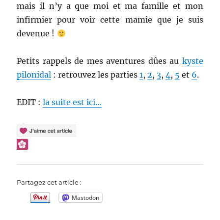
mais il n’y a que moi et ma famille et mon
infirmier pour voir cette mamie que je suis
devenue !
Petits rappels de mes aventures dûes au
kyste
pilonidal
: retrouvez les parties
1
,
2
,
3
,
4
,
5
et
6
.
EDIT :
la suite est ici…
Partagez cet article :
Mastodon