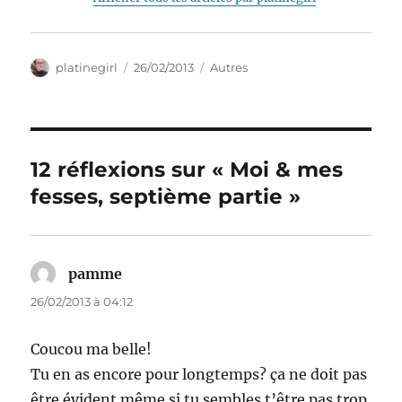
Auteur
Publié
Catégories
platinegirl
26/02/2013
Autres
le
12 réflexions sur « Moi & mes
fesses, septième partie »
pamme
dit :
26/02/2013 à 04:12
Coucou ma belle!
Tu en as encore pour longtemps? ça ne doit pas
être évident même si tu sembles t’être pas trop