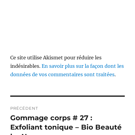
Ce site utilise Akismet pour réduire les
indésirables.
En savoir plus sur la façon dont les
données de vos commentaires sont traitées
.
Navigation
PRÉCÉDENT
de
Gommage corps # 27 :
Publication
précédente :
Exfoliant tonique – Bio Beauté
l’article