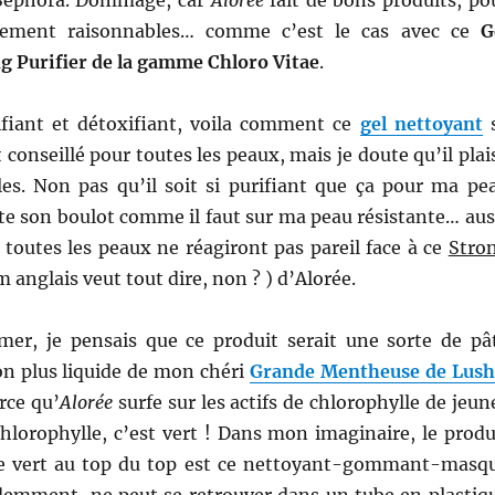
ivement raisonnables… comme c’est le cas avec ce
G
g Purifier de la gamme Chloro Vitae
.
fiant et détoxifiant, voila comment ce
gel nettoyant
t conseillé pour toutes les peaux, mais je doute qu’il plai
les. Non pas qu’il soit si purifiant que ça pour ma pe
juste son boulot comme il faut sur ma peau résistante… aus
toutes les peaux ne réagiront pas pareil face à ce
Stro
anglais veut tout dire, non ? ) d’Alorée.
mer, je pensais que ce produit serait une sorte de pâ
on plus liquide de mon chéri
Grande Mentheuse de Lush
rce qu’
Alorée
surfe sur les actifs de chlorophylle de jeun
hlorophylle, c’est vert ! Dans mon imaginaire, le produ
ge vert au top du top est ce nettoyant-gommant-masq
demment, ne peut se retrouver dans un tube en plastiq