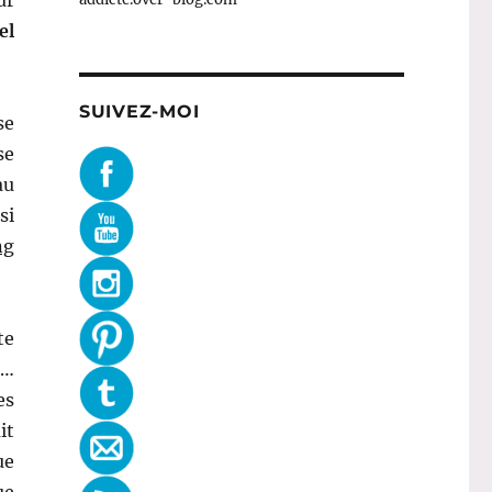
el
SUIVEZ-MOI
se
se
au
si
ng
te
…
es
it
ue
ue