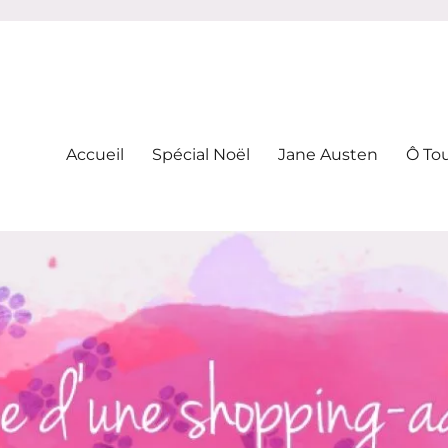
-addicte
Accueil
Spécial Noël
Jane Austen
Ô To