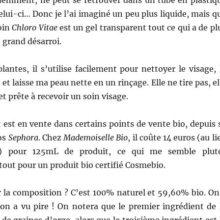
ui-ci… Donc je l’ai imaginé un peu plus liquide, mais q
soin
Chloro Vitae
est un gel transparent tout ce qui a de pl
 grand désarroi.
plantes, il s’utilise facilement pour nettoyer le visage, 
 et laisse ma peau nette en un rinçage. Elle ne tire pas, el
et prête à recevoir un soin visage.
 est en vente dans certains points de vente bio, depuis 
nos
Sephora
. Chez
Mademoiselle Bio
, il coûte 14 euros (au li
s) pour 125mL de produit, ce qui me semble plut
tout pour un produit bio certifié Cosmebio.
r la composition ? C’est 100% naturel et 59,60% bio. On
on a vu pire ! On notera que le premier ingrédient de 
u de graines d’orge, alors que le troisième ingrédient est 