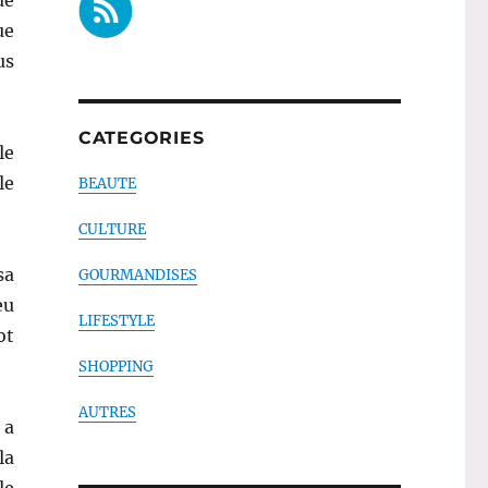
ue
us
CATEGORIES
le
le
BEAUTE
CULTURE
sa
GOURMANDISES
eu
LIFESTYLE
ot
SHOPPING
AUTRES
 a
la
le