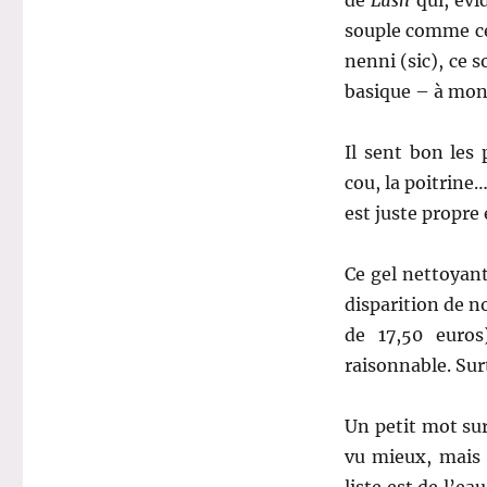
souple comme cel
nenni (sic), ce 
basique – à mon
Il sent bon les 
cou, la poitrine…
est juste propre 
Ce gel nettoyant
disparition de 
de 17,50 euro
raisonnable. Sur
Un petit mot su
vu mieux, mais 
liste est de l’ea