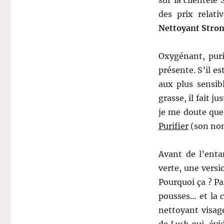
des prix relat
Nettoyant Stron
Oxygénant, puri
présente. S’il es
aux plus sensib
grasse, il fait 
je me doute que 
Purifier
(son nom 
Avant de l’enta
verte, une versi
Pourquoi ça ? Pa
pousses… et la c
nettoyant visa
de
Lush
qui, évi