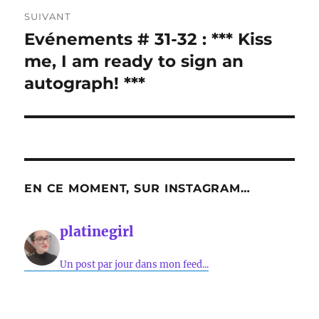
SUIVANT
Evénements # 31-32 : *** Kiss
Publication
suivante :
me, I am ready to sign an
autograph! ***
EN CE MOMENT, SUR INSTAGRAM…
platinegirl
Un post par jour dans mon feed...