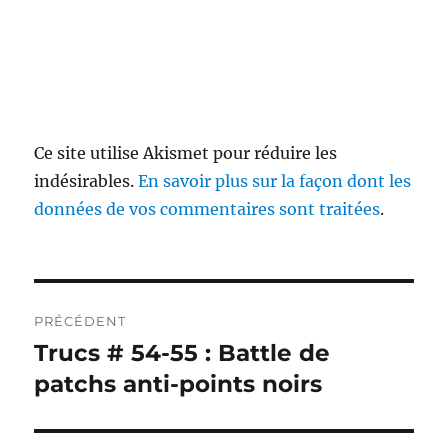
Ce site utilise Akismet pour réduire les
indésirables.
En savoir plus sur la façon dont les
données de vos commentaires sont traitées
.
Navigation
PRÉCÉDENT
de
Trucs # 54-55 : Battle de
Publication
précédente :
patchs anti-points noirs
l’article