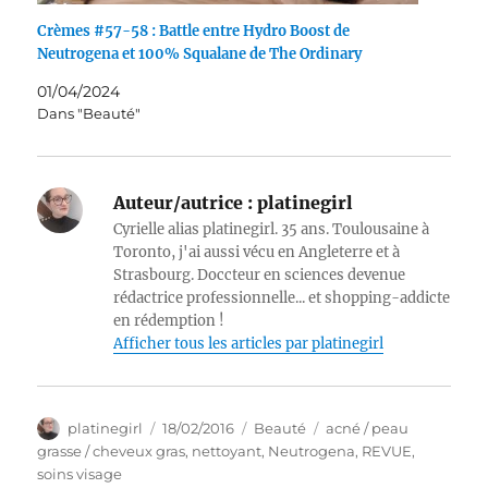
Crèmes #57-58 : Battle entre Hydro Boost de
Neutrogena et 100% Squalane de The Ordinary
01/04/2024
Dans "Beauté"
Auteur/autrice :
platinegirl
Cyrielle alias platinegirl. 35 ans. Toulousaine à
Toronto, j'ai aussi vécu en Angleterre et à
Strasbourg. Doccteur en sciences devenue
rédactrice professionnelle... et shopping-addicte
en rédemption !
Afficher tous les articles par platinegirl
Auteur
Publié
Catégories
Étiquettes
platinegirl
18/02/2016
Beauté
acné / peau
le
grasse / cheveux gras
,
nettoyant
,
Neutrogena
,
REVUE
,
soins visage