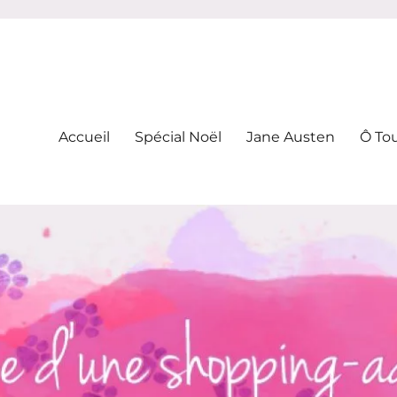
-addicte
Accueil
Spécial Noël
Jane Austen
Ô To