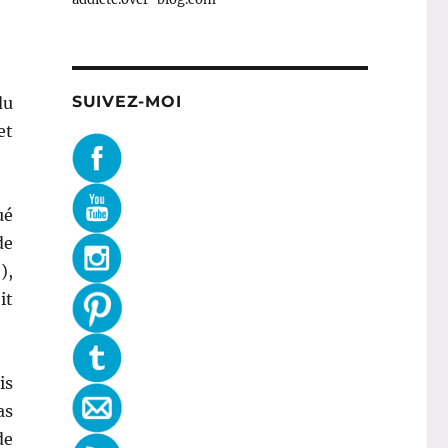
SUIVEZ-MOI
du
et
ué
de
),
it
is
as
de