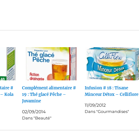
aire #
Complément alimentaire #
Infusion # 18 : Tisane
 – Kola
19 : Thé glacé Pêche –
Minceur Détox – Celliflore
Juvamine
11/09/2012
02/09/2014
Dans "Gourmandises"
Dans "Beauté"