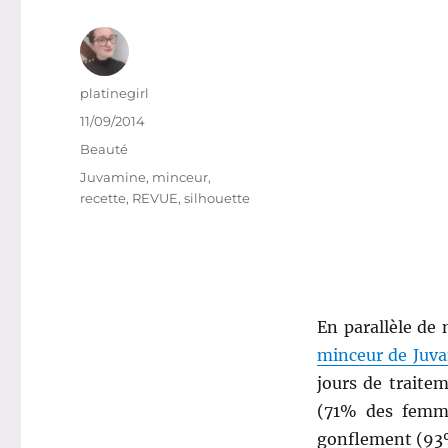
Auteur
platinegirl
Publié
11/09/2014
le
Catégories
Beauté
Étiquettes
Juvamine
,
minceur
,
recette
,
REVUE
,
silhouette
En parallèle d
minceur de Juv
jours de traite
(71% des femme
gonflement (93%