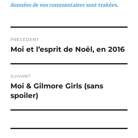
données de vos commentaires sont traitées
.
Navigation
PRÉCÉDENT
de
Moi et l’esprit de Noël, en 2016
Publication
précédente :
l’article
SUIVANT
Moi & Gilmore Girls (sans
Publication
suivante :
spoiler)