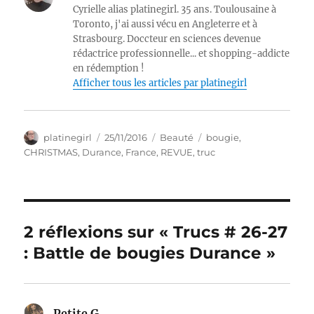
Cyrielle alias platinegirl. 35 ans. Toulousaine à
Toronto, j'ai aussi vécu en Angleterre et à
Strasbourg. Doccteur en sciences devenue
rédactrice professionnelle... et shopping-addicte
en rédemption !
Afficher tous les articles par platinegirl
Auteur
Publié
Catégories
Étiquettes
platinegirl
25/11/2016
Beauté
bougie
,
le
CHRISTMAS
,
Durance
,
France
,
REVUE
,
truc
2 réflexions sur « Trucs # 26-27
: Battle de bougies Durance »
Petite G
dit :