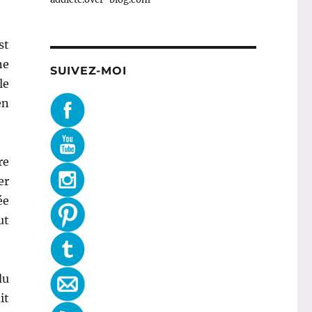
st
ne
SUIVEZ-MOI
le
en
re
er
ée
ut
du
it