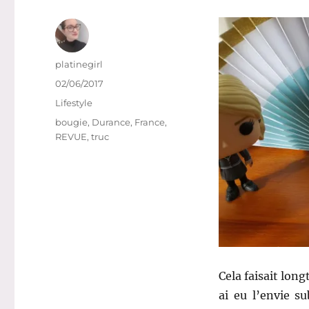
Auteur
platinegirl
Publié
02/06/2017
le
Catégories
Lifestyle
Étiquettes
bougie
,
Durance
,
France
,
REVUE
,
truc
Cela faisait lon
ai eu l’envie s