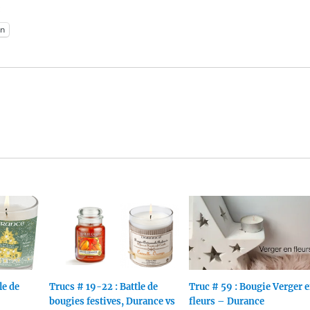
:
n
le de
Trucs # 19-22 : Battle de
Truc # 59 : Bougie Verger 
bougies festives, Durance vs
fleurs – Durance