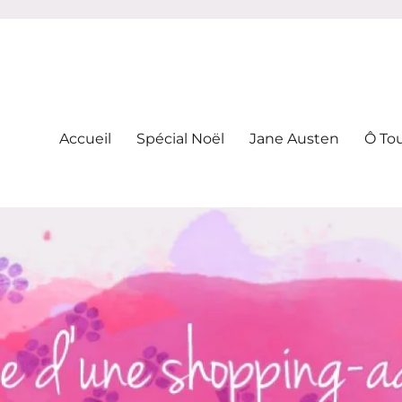
-addicte
Accueil
Spécial Noël
Jane Austen
Ô To