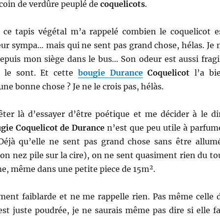
 coin de verdûre peuplé de
coquelicots
.
 ce tapis végétal m’a rappelé combien le coquelicot e
eur sympa… mais qui ne sent pas grand chose, hélas. Je 
epuis mon siège dans le bus… Son odeur est aussi fragi
s le sont. Et cette
bougie Durance
Coquelicot
l’a bi
une bonne chose ? Je ne le crois pas, hélàs.
êter là d’essayer d’être poétique et me décider à le di
gie Coquelicot de Durance
n’est que peu utile à parfum
Déjà qu’elle ne sent pas grand chose sans être allum
n nez pile sur la cire), on ne sent quasiment rien du to
me, même dans une petite piece de 15m².
iment faiblarde et ne me rappelle rien. Pas même celle 
 est juste poudrée, je ne saurais même pas dire si elle fa