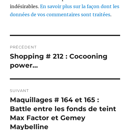
indésirables.
En savoir plus sur la façon dont les
données de vos commentaires sont traitées
.
Navigation
PRÉCÉDENT
de
Shopping # 212 : Cocooning
Publication
précédente :
power…
l’article
SUIVANT
Maquillages # 164 et 165 :
Publication
suivante :
Battle entre les fonds de teint
Max Factor et Gemey
Maybelline