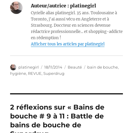
Auteur/autrice :
platinegirl
Cyrielle alias platinegirl. 35 ans. Toulousaine à
Toronto, j'ai aussi vécu en Angleterre et à
Strasbourg. Doccteur en sciences devenue
rédactrice professionnelle... et shopping-addicte
en rédemption !
Afficher tous les articles par platinegirl
Auteur
Publié
Catégories
Étiquettes
platinegirl
18/11/2014
Beauté
bain de bouche
,
le
hygiène
,
REVUE
,
Superdrug
2 réflexions sur « Bains de
bouche # 9 à 11 : Battle de
bains de bouche de