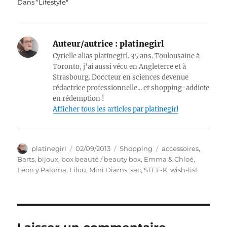
Dans "Lifestyle"
Auteur/autrice :
platinegirl
Cyrielle alias platinegirl. 35 ans. Toulousaine à
Toronto, j'ai aussi vécu en Angleterre et à
Strasbourg. Doccteur en sciences devenue
rédactrice professionnelle... et shopping-addicte
en rédemption !
Afficher tous les articles par platinegirl
Auteur
Publié
Catégories
Étiquettes
platinegirl
02/09/2013
Shopping
accessoires
,
le
Barts
,
bijoux
,
box beauté / beauty box
,
Emma & Chloé
,
Leon y Paloma
,
Lilou
,
Mini Diams
,
sac
,
STEF-K
,
wish-list