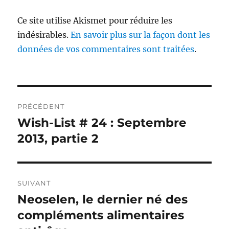
Ce site utilise Akismet pour réduire les
indésirables.
En savoir plus sur la façon dont les
données de vos commentaires sont traitées
.
Navigation
PRÉCÉDENT
de
Wish-List # 24 : Septembre
Publication
précédente :
2013, partie 2
l’article
SUIVANT
Neoselen, le dernier né des
Publication
suivante :
compléments alimentaires