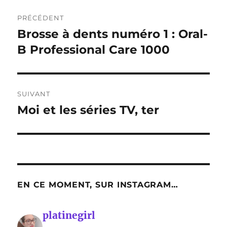
Navigation
PRÉCÉDENT
de
Brosse à dents numéro 1 : Oral-
Publication
précédente :
B Professional Care 1000
l’article
SUIVANT
Moi et les séries TV, ter
Publication
suivante :
EN CE MOMENT, SUR INSTAGRAM…
platinegirl