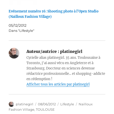
Evénement numéro 16: Shooting photo à l’Open Studio
(Nailloux Fashion Village)
05/12/2012
Dans "Lifestyle"
Auteur/autrice :
platinegirl
Cyrielle alias platinegirl. 35 ans. Toulousaine à
Toronto, j'ai aussi vécu en Angleterre et à
Strasbourg. Doccteur en sciences devenue
rédactrice professionnelle... et shopping-addicte
en rédemption !
Afficher tous les articles par platinegirl
Auteur
Publié
Catégories
Étiquettes
platinegirl
08/06/2012
Lifestyle
Nailloux
le
Fashion Village
,
TOULOUSE