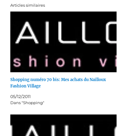
Articles similaires
Shopping numéro 70 bis: Mes achats du Nailloux
Fashion Village
05/12/2011
Dans "Shopping"