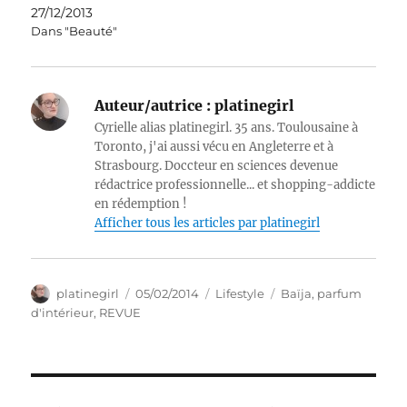
27/12/2013
Dans "Beauté"
Auteur/autrice :
platinegirl
Cyrielle alias platinegirl. 35 ans. Toulousaine à
Toronto, j'ai aussi vécu en Angleterre et à
Strasbourg. Doccteur en sciences devenue
rédactrice professionnelle... et shopping-addicte
en rédemption !
Afficher tous les articles par platinegirl
Auteur
Publié
Catégories
Étiquettes
platinegirl
05/02/2014
Lifestyle
Baïja
,
parfum
le
d'intérieur
,
REVUE