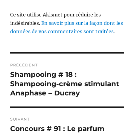
Ce site utilise Akismet pour réduire les
indésirables.
En savoir plus sur la façon dont les
données de vos commentaires sont traitées
.
Navigation
PRÉCÉDENT
de
Shampooing # 18 :
Publication
précédente :
Shampooing-crème stimulant
l’article
Anaphase – Ducray
SUIVANT
Concours # 91 : Le parfum
Publication