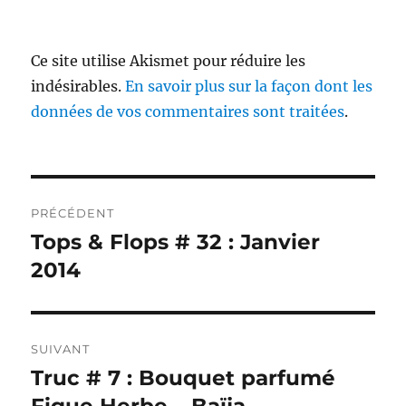
Ce site utilise Akismet pour réduire les
indésirables.
En savoir plus sur la façon dont les
données de vos commentaires sont traitées
.
Navigation
PRÉCÉDENT
de
Tops & Flops # 32 : Janvier
Publication
précédente :
2014
l’article
SUIVANT
Truc # 7 : Bouquet parfumé
Publication
suivante :