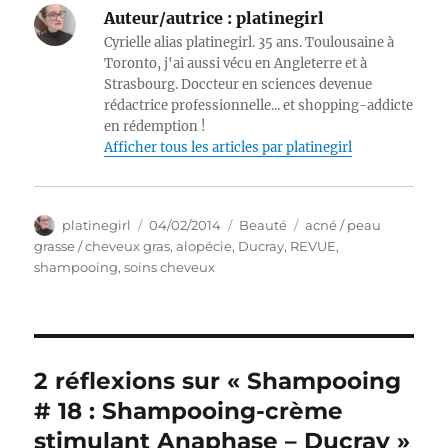
Auteur/autrice :
platinegirl
Cyrielle alias platinegirl. 35 ans. Toulousaine à
Toronto, j'ai aussi vécu en Angleterre et à
Strasbourg. Doccteur en sciences devenue
rédactrice professionnelle... et shopping-addicte
en rédemption !
Afficher tous les articles par platinegirl
Auteur
Publié
Catégories
Étiquettes
platinegirl
04/02/2014
Beauté
acné / peau
le
grasse / cheveux gras
,
alopécie
,
Ducray
,
REVUE
,
shampooing
,
soins cheveux
2 réflexions sur « Shampooing
# 18 : Shampooing-crème
stimulant Anaphase – Ducray »