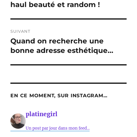
précédente :
haul beauté et random !
l’article
SUIVANT
Quand on recherche une
Publication
suivante :
bonne adresse esthétique…
EN CE MOMENT, SUR INSTAGRAM…
platinegirl
Un post par jour dans mon feed...