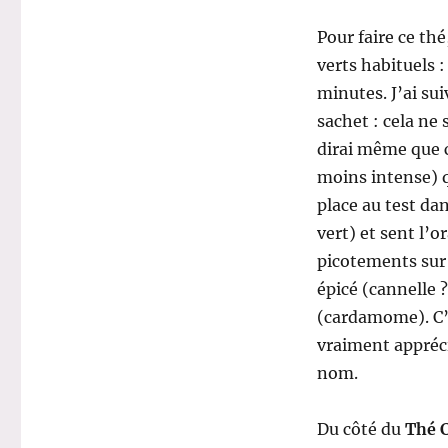
Pour faire ce th
verts habituels :
minutes. J’ai sui
sachet : cela ne
dirai même que c
moins intense) q
place au test da
vert) et sent l’o
picotements sur 
épicé (cannelle ?
(cardamome). C’e
vraiment appréci
nom.
Du côté du
Thé 