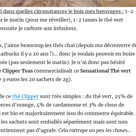
ci dans quelles circonstances je bois mes breuvages :
1-2
r le matin (pour me réveiller), 1-2 tasses le thé vert
ensuite je carbure aux infusions.
es, j’aime beaucoup les thés chaï (depuis ma découverte d
arbucks il y a 20 ans !)… donc je voulais pouvoir en boire
née (pas seulement le matin). Je n’ai donc pas hésité
e
Clipper Teas
commercialisait ce
Sensational Thé vert
 3 euros les 20 sachets de 2g).
de ce
thé Clipper
sont très simples : du thé vert, 25% de
corces d’orange, 4% de cardamome et 3% de clous de
ci est bio et majoritairement issu du commerce équitable.
, les sachets sont emballés séparément mais sont non
ontiennent pas d’agrafe.
Cela rattrape un peu les choses…