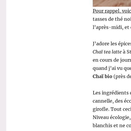
Pour rappel, voi
tasses de thé noi
l’après-midi, et 
J’adore les épic
Chaï tea latte
à St
en cours de jour
quand j’ai vu qu
Chaï bio
(près de
Les ingrédients 
cannelle, des é
girofle. Tout ce
Niveau écologie
blanchis et ne c