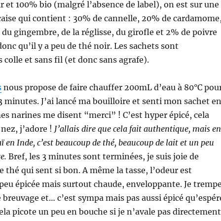
ir et 100% bio (malgré l’absence de label), on est sur une
çaise qui contient : 30% de cannelle, 20% de cardamome
 du gingembre, de la réglisse, du girofle et 2% de poivre
onc qu’il y a peu de thé noir. Les sachets sont
colle et sans fil (et donc sans agrafe).
s
nous propose de faire chauffer 200mL d’eau à 80°C pou
3 minutes. J’ai lancé ma bouilloire et senti mon sachet e
mes narines me disent “merci” ! C’est hyper épicé, cela
 nez, j’adore !
J’allais dire que cela fait authentique, mais en
ï en Inde, c’est beaucoup de thé, beaucoup de lait et un peu
e.
Bref, les 3 minutes sont terminées, je suis joie de
e thé qui sent si bon. A même la tasse, l’odeur est
peu épicée mais surtout chaude, enveloppante. Je tremp
le breuvage et… c’est sympa mais pas aussi épicé qu’espér
a picote un peu en bouche si je n’avale pas directement