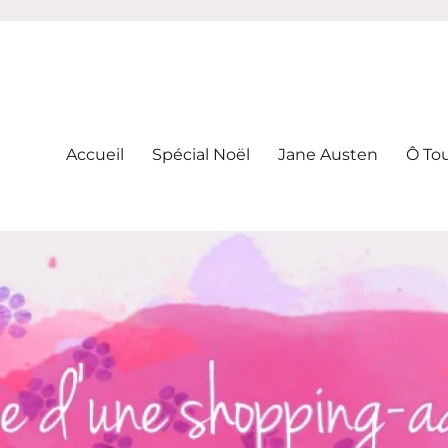
-addicte
Accueil
Spécial Noël
Jane Austen
Ô To