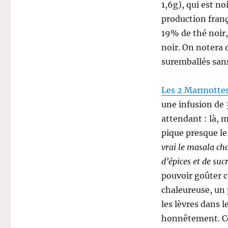
1,6g), qui est no
production fran
19% de thé noir,
noir. On notera d
suremballés sans 
Les 2 Marmotte
une infusion de 
attendant : là, 
pique presque le
vrai le masala cha
d’épices et de sucr
pouvoir goûter c
chaleureuse, un 
les lèvres dans 
honnêtement. Cel