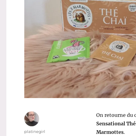
On retourne du c
Sensational Thé 
Auteur
platinegirl
Marmottes
.