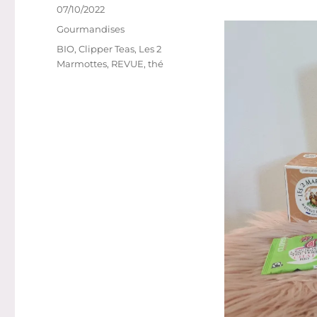
Publié
07/10/2022
le
Catégories
Gourmandises
Étiquettes
BIO
,
Clipper Teas
,
Les 2
Marmottes
,
REVUE
,
thé