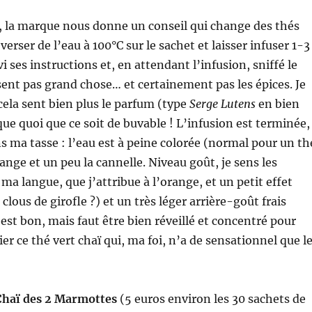
é, la marque nous donne un conseil qui change des thés
 verser de l’eau à 100°C sur le sachet et laisser infuser 1-3
vi ses instructions et, en attendant l’infusion, sniffé le
 sent pas grand chose… et certainement pas les épices. Je
ela sent bien plus le parfum (type
Serge Lutens
en bien
ue quoi que ce soit de buvable ! L’infusion est terminée,
ns ma tasse : l’eau est à peine colorée (normal pour un th
range et un peu la cannelle. Niveau goût, je sens les
ma langue, que j’attribue à l’orange, et un petit effet
 clous de girofle ?) et un très léger arrière-goût frais
st bon, mais faut être bien réveillé et concentré pour
er ce thé vert chaï qui, ma foi, n’a de sensationnel que l
Chaï des 2 Marmottes
(5 euros environ les 30 sachets de