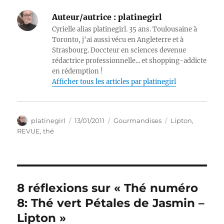
Auteur/autrice :
platinegirl
Cyrielle alias platinegirl. 35 ans. Toulousaine à
Toronto, j'ai aussi vécu en Angleterre et à
Strasbourg. Doccteur en sciences devenue
rédactrice professionnelle... et shopping-addicte
en rédemption !
Afficher tous les articles par platinegirl
Auteur
Publié
Catégories
Étiquettes
platinegirl
13/01/2011
Gourmandises
Lipton
,
le
REVUE
,
thé
8 réflexions sur « Thé numéro
8: Thé vert Pétales de Jasmin –
Lipton »