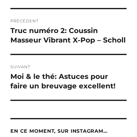
Navigation
PRÉCÉDENT
de
Truc numéro 2: Coussin
Publication
précédente :
Masseur Vibrant X-Pop – Scholl
l’article
SUIVANT
Moi & le thé: Astuces pour
Publication
suivante :
faire un breuvage excellent!
EN CE MOMENT, SUR INSTAGRAM…