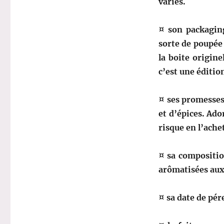
variés.
¤ son packaging
sorte de poupée
la boite origine
c’est une éditio
¤ ses promesses
et d’épices. Ado
risque en l’ache
¤ sa compositio
arômatisées aux 
¤ sa date de pér