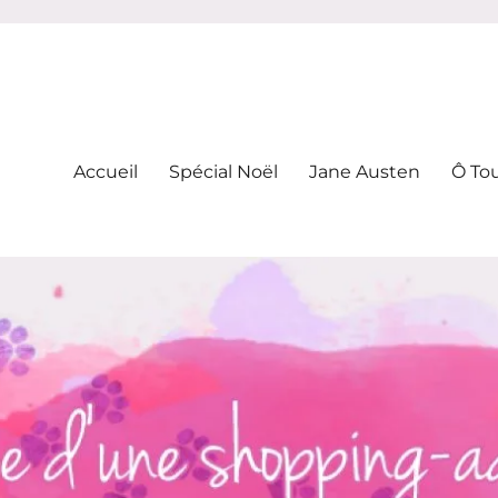
-addicte
Accueil
Spécial Noël
Jane Austen
Ô To