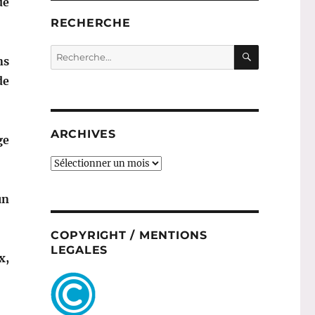
de
RECHERCHE
RECHERC
Recherche
ns
pour :
de
ARCHIVES
ge
ARCHIVES
un
COPYRIGHT / MENTIONS
LEGALES
x,