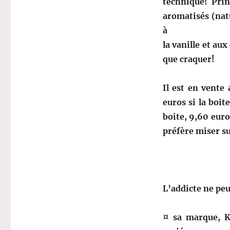
technique! Pri
aromatisés (nat
à
la vanille et aux
que craquer!
Il est en vente
euros si la boit
boite, 9,60 euro
préfère miser su
L’addicte ne pe
¤ sa marque, K