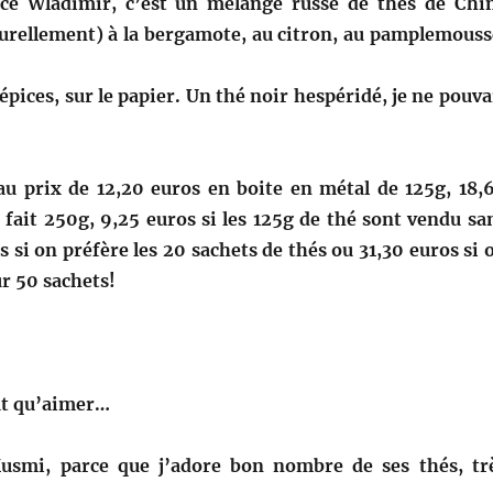
nce Wladimir, c’est un mélange russe de thés de Chi
urellement) à la bergamote, au citron, au pamplemouss
 épices, sur le papier. Un thé noir hespéridé, je ne pouva
 au prix de 12,20 euros en boite en métal de 125g, 18,
e fait 250g, 9,25 euros si les 125g de thé sont vendu sa
s si on préfère les 20 sachets de thés ou 31,30 euros si 
r 50 sachets!
ut qu’aimer…
usmi, parce que j’adore bon nombre de ses thés, tr