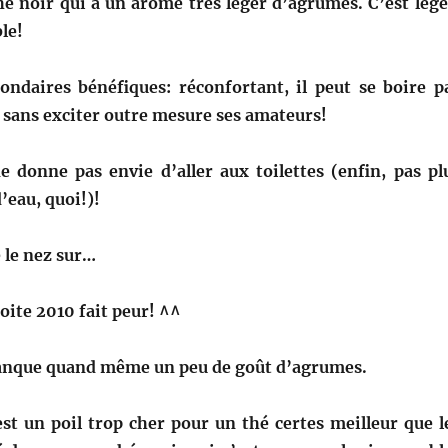
hé noir qui a un arôme très léger d’agrumes. C’est lége
le!
condaires bénéfiques: réconfortant, il peut se boire p
 sans exciter outre mesure ses amateurs!
ne donne pas envie d’aller aux toilettes (enfin, pas pl
’eau, quoi!)!
 le nez sur…
boite 2010 fait peur! ^^
 manque quand même un peu de goût d’agrumes.
est un poil trop cher pour un thé certes meilleur que l