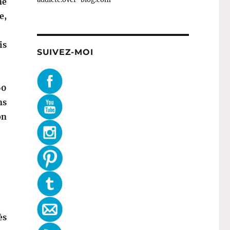
ne
e,
is
SUIVEZ-MOI
60
ns
on
ès