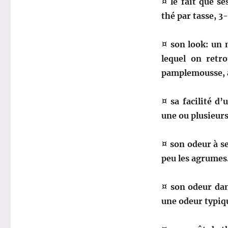
¤ le fait que s
thé par tasse, 3
¤ son look: un 
lequel on retr
pamplemousse, à
¤ sa facilité d
une ou plusieurs
¤ son odeur à se
peu les agrumes
¤ son odeur dan
une odeur typiq