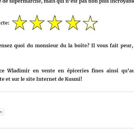
 de supermarché, mais qui n’est pas non plus incroyabl
icte:
ensez quoi du monsieur du la boite? Il vous fait peur,
ce Wladimir en vente en épiceries fines ainsi qu’a
te et sur le site Internet de Kusmi!
:
n