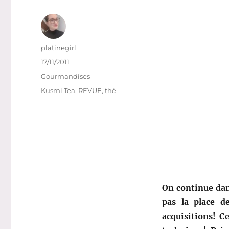
Auteur
platinegirl
Publié
17/11/2011
le
Catégories
Gourmandises
Étiquettes
Kusmi Tea
,
REVUE
,
thé
On continue dan
pas la place d
acquisitions! C