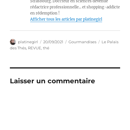
Strasbourg. Doccteur en sciences devenue
rédactrice professionnelle... et shopping-addicte
en rédemption !
Afficher tous les articles par platinegirl
Auteur
Publié
Catégories
Étiquettes
platinegirl
20/09/2021
Gourmandises
Le Palais
le
des Thés
,
REVUE
,
thé
Laisser un commentaire