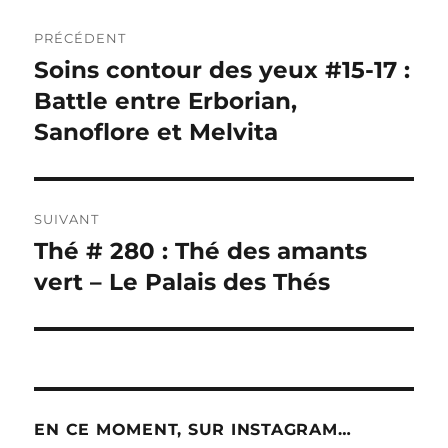
Navigation
PRÉCÉDENT
de
Soins contour des yeux #15-17 :
Publication
précédente :
Battle entre Erborian,
l’article
Sanoflore et Melvita
SUIVANT
Thé # 280 : Thé des amants
Publication
suivante :
vert – Le Palais des Thés
EN CE MOMENT, SUR INSTAGRAM…