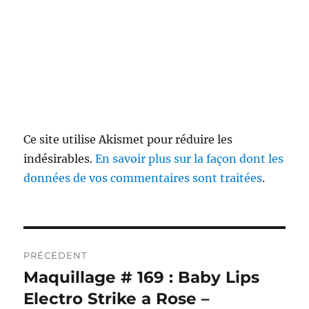
Ce site utilise Akismet pour réduire les
indésirables.
En savoir plus sur la façon dont les
données de vos commentaires sont traitées
.
Navigation
PRÉCÉDENT
de
Maquillage # 169 : Baby Lips
Publication
précédente :
Electro Strike a Rose –
l’article