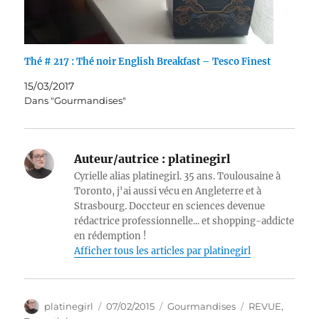
Thé # 217 : Thé noir English Breakfast – Tesco Finest
15/03/2017
Dans "Gourmandises"
Auteur/autrice :
platinegirl
Cyrielle alias platinegirl. 35 ans. Toulousaine à
Toronto, j'ai aussi vécu en Angleterre et à
Strasbourg. Doccteur en sciences devenue
rédactrice professionnelle... et shopping-addicte
en rédemption !
Afficher tous les articles par platinegirl
Auteur
Publié
Catégories
Étiquettes
platinegirl
07/02/2015
Gourmandises
REVUE
,