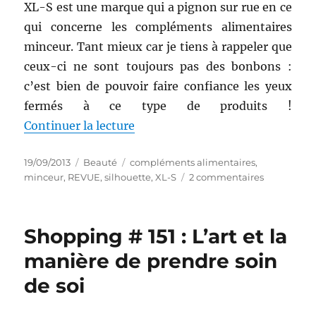
XL-S est une marque qui a pignon sur rue en ce
qui concerne les compléments alimentaires
minceur. Tant mieux car je tiens à rappeler que
ceux-ci ne sont toujours pas des bonbons :
c’est bien de pouvoir faire confiance les yeux
fermés à ce type de produits !
de « Complément alimentaire # 
Continuer la lecture
Publié
Catégories
Étiquettes
19/09/2013
Beauté
compléments alimentaires
,
le
sur
minceur
,
REVUE
,
silhouette
,
XL-S
2 commentaires
Compléme
alimentair
#
Shopping # 151 : L’art et la
15
:
manière de prendre soin
Mon
de soi
Ventre
Plat
20+