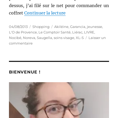
dessus, j’ai filé sur le net pour commander un
de « Shopping # 151 : L’a
coffret
Continuer la lecture
Publié
Catégories
Étiquettes
04/08/2013
Shopping
Akiléine
,
Garancia
,
jeunesse
,
le
L'O de Provence
,
Le Comptoir Santé
,
Liérac
,
LIVRE
,
Nocibé
,
Noreva
,
Saugella
,
soins visage
,
XL-S
Laisser un
sur
commentaire
Shopping
#
151
:
L’art
BIENVENUE !
et
la
manière
de
prendre
soin
de
soi