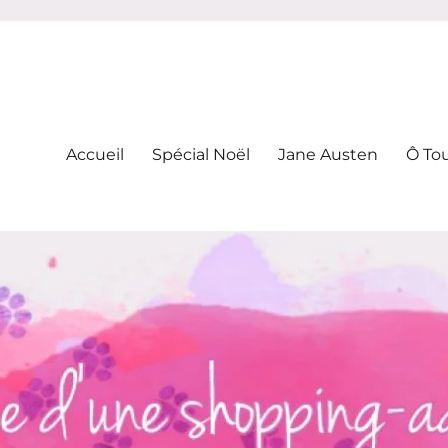
-addicte
Accueil
Spécial Noël
Jane Austen
Ô To