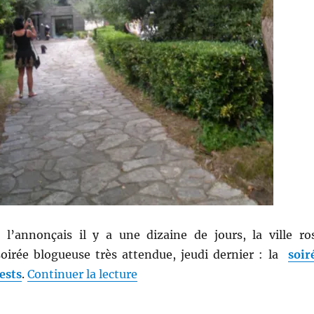
’annonçais il y a une dizaine de jours, la ville ro
soirée blogueuse très attendue, jeudi dernier : la
soir
de « Evénement # 21, partie 2 : J
ests
.
Continuer la lecture