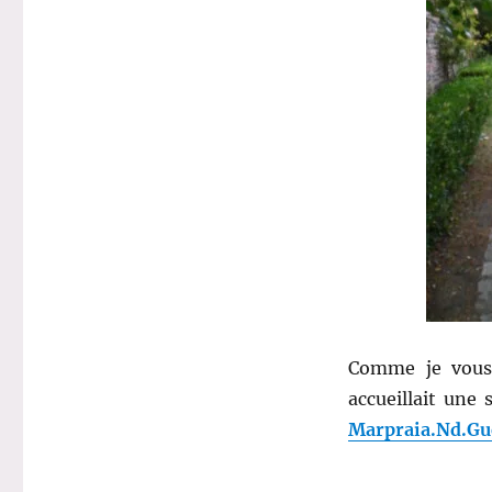
2
:
J’étais
à
la
soirée
Marpraia.
Nd.
Guests
!
Comme je vous l
accueillait une 
Marpraia.Nd.Gu