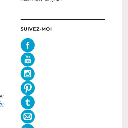
SUIVEZ-MOI
se
ée
’étais à la soirée Marpraia. Nd. Guests ! »