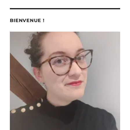
#
246-
249
et
BIENVENUE !
Infusions
#
50
:
L’hiver
avec
Victorian
et
Les
2
Marmottes