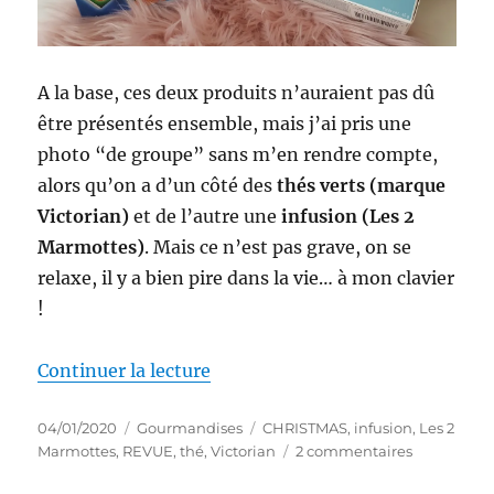
A la base, ces deux produits n’auraient pas dû
être présentés ensemble, mais j’ai pris une
photo “de groupe” sans m’en rendre compte,
alors qu’on a d’un côté des
thés verts (marque
Victorian)
et de l’autre une
infusion (Les 2
Marmottes)
. Mais ce n’est pas grave, on se
relaxe, il y a bien pire dans la vie… à mon clavier
!
de « Thés # 246-249 et Infusions
Continuer la lecture
Publié
Catégories
Étiquettes
04/01/2020
Gourmandises
CHRISTMAS
,
infusion
,
Les 2
le
sur
Marmottes
,
REVUE
,
thé
,
Victorian
2 commentaires
Thés