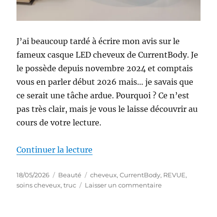
J’ai beaucoup tardé à écrire mon avis sur le
fameux casque LED cheveux de CurrentBody. Je
le possède depuis novembre 2024 et comptais
vous en parler début 2026 mais… je savais que
ce serait une tâche ardue. Pourquoi ? Ce n’est
pas très clair, mais je vous le laisse découvrir au
cours de votre lecture.
de « Truc #87 : Casque LED Che
Continuer la lecture
Publié
Catégories
Étiquettes
18/05/2026
Beauté
cheveux
,
CurrentBody
,
REVUE
,
le
sur
soins cheveux
,
truc
Laisser un commentaire
Truc
#87
: