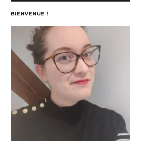
Casque
LED
BIENVENUE !
Cheveux
–
Currentbody