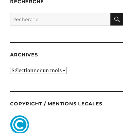
RECHERCHE
RE
Recherche
pour :
ARCHIVES
ARCHIVES
COPYRIGHT / MENTIONS LEGALES