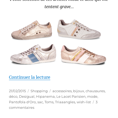
tentent grave…
de « Wish-list # 30 : Avalanche
Continuer la lecture
Publié
Catégories
Étiquettes
21/02/2015
Shopping
accessoires
,
bijoux
,
chaussures
,
le
déco
,
Desigual
,
Hipanema
,
Le Lacet Parisien
,
mode
,
Pantofola d'Oro
,
sac
,
Toms
,
Triaaangles
,
wish-list
3
sur
commentaires
Wish-