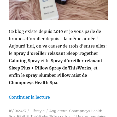
Ce blog existe depuis 2010 et je vous parle de
brumes d’oreiller depuis… la même année !
Aujourd’hui, on va causer de trois d’entre elles :
le
Spray d’oreiller relaxant Sleep Together
Calming Spray
et le
Spray d’oreiller relaxant
Sleep Plus + Pillow Spray de ThisWorks
, et
enfin le
spray Slumber Pillow Mist de
Champneys Health Spa
.
de « Trucs #76-78 : Battle de b
Continuer la lecture
Publié
Catégories
Étiquettes
16/10/2023
Lifestyle
Angleterre
,
Champneys Health
le
sur
Spa
,
REVUE
,
ThisWorks
,
TK Maxx
,
truc
Un commentaire