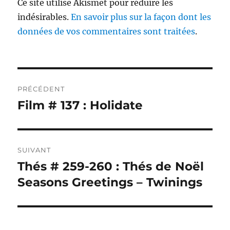
Ce site utilise Akismet pour réduire les
indésirables.
En savoir plus sur la façon dont les
données de vos commentaires sont traitées
.
Navigation
PRÉCÉDENT
de
Film # 137 : Holidate
Publication
précédente :
l’article
SUIVANT
Thés # 259-260 : Thés de Noël
Publication
suivante :
Seasons Greetings – Twinings