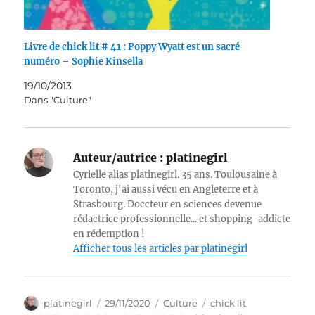
Livre de chick lit # 41 : Poppy Wyatt est un sacré
numéro – Sophie Kinsella
19/10/2013
Dans "Culture"
Auteur/autrice :
platinegirl
Cyrielle alias platinegirl. 35 ans. Toulousaine à
Toronto, j'ai aussi vécu en Angleterre et à
Strasbourg. Doccteur en sciences devenue
rédactrice professionnelle... et shopping-addicte
en rédemption !
Afficher tous les articles par platinegirl
Auteur
Publié
Catégories
Étiquettes
platinegirl
29/11/2020
Culture
chick lit
,