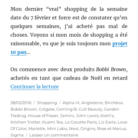
Mon dernier “vrai” shopping de la semaine
date du 7 février et force est de constater qu’en
quelques semaines, j’ai acheté pas mal de
choses. Voyons si mon mois de shopping a été
raisonnable, vu que je suis toujours mon
projet
10 pan
…
On commence avec deux produits
Bobbi Brown
,
achetés en tant que cadeau de Noël en retard
de « Shopping # 261 : Un mois d
Continuer la lecture
Publié
Catégories
Étiquettes
28/02/2016
Shopping
Alpha-H
,
Angleterre
,
Birchbox
,
le
Bobbi Brown
,
Colgate
,
Coming B
,
Cult Beauty
,
Garden
Trading
,
House of Fraser
,
Jamini
,
John Lewis
,
Kiehl's
,
Kitchen Trotter
,
Kusmi Tea
,
La Cocotte Paris
,
Liz Earle
,
Love
Of Color
,
Marlette
,
Mini Labo
,
Next
,
Origins
,
Rose et Marius
,
sur
Sigma
Laisser un commentaire