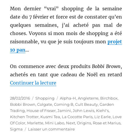
Mon dernier “vrai” shopping de la semaine
date du 7 février et force est de constater qu’en
quelques semaines, j’ai acheté pas mal de
choses. Voyons si mon mois de shopping a été
raisonnable, vu que je suis toujours mon
projet
10 pan
…
On commence avec deux produits
Bobbi Brown
,
achetés en tant que cadeau de Noël en retard
de « Shopping # 261 : Un mois d
Continuer la lecture
Publié
Catégories
Étiquettes
28/02/2016
Shopping
Alpha-H
,
Angleterre
,
Birchbox
,
le
Bobbi Brown
,
Colgate
,
Coming B
,
Cult Beauty
,
Garden
Trading
,
House of Fraser
,
Jamini
,
John Lewis
,
Kiehl's
,
Kitchen Trotter
,
Kusmi Tea
,
La Cocotte Paris
,
Liz Earle
,
Love
Of Color
,
Marlette
,
Mini Labo
,
Next
,
Origins
,
Rose et Marius
,
sur
Sigma
Laisser un commentaire