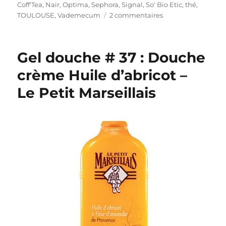
Coff'Tea
,
Nair
,
Optima
,
Sephora
,
Signal
,
So' Bio Etic
,
thé
,
sur
TOULOUSE
,
Vademecum
2 commentaires
Shopping
#
234
Gel douche # 37 : Douche
:
La
crème Huile d’abricot –
thérapie
Le Petit Marseillais
par
le
shopping