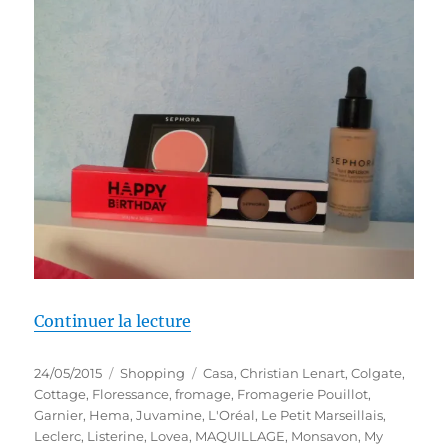
de « Shopping # 234 : La thérapi
Continuer la lecture
Publié
Catégories
Étiquettes
24/05/2015
Shopping
Casa
,
Christian Lenart
,
Colgate
,
le
Cottage
,
Floressance
,
fromage
,
Fromagerie Pouillot
,
Garnier
,
Hema
,
Juvamine
,
L'Oréal
,
Le Petit Marseillais
,
Leclerc
,
Listerine
,
Lovea
,
MAQUILLAGE
,
Monsavon
,
My