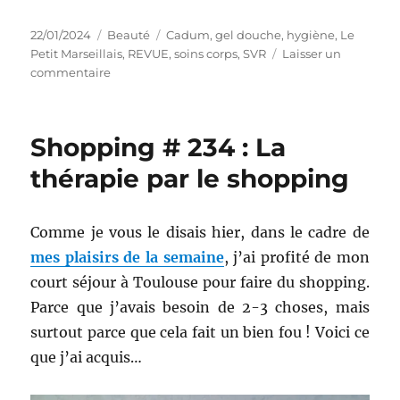
Publié
Catégories
Étiquettes
22/01/2024
Beauté
Cadum
,
gel douche
,
hygiène
,
Le
le
Petit Marseillais
,
REVUE
,
soins corps
,
SVR
Laisser un
sur
commentaire
Gels
douches
#119-
Shopping # 234 : La
121
:
thérapie par le shopping
Battle
entre
Le
Comme je vous le disais hier, dans le cadre de
Petit
mes plaisirs de la semaine
, j’ai profité de mon
Marseillais
et
court séjour à Toulouse pour faire du shopping.
Cadum,
Parce que j’avais besoin de 2-3 choses, mais
et
surtout parce que cela fait un bien fou ! Voici ce
le
déo-
que j’ai acquis…
douche
SVR