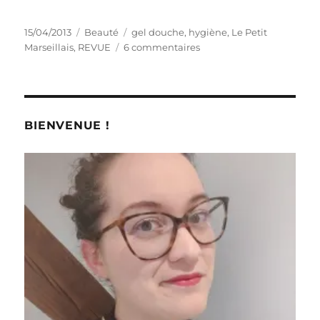
Publié
Catégories
Étiquettes
15/04/2013
Beauté
gel douche
,
hygiène
,
Le Petit
le
sur
Marseillais
,
REVUE
6 commentaires
Gel
douche
#
37
:
BIENVENUE !
Douche
crème
Huile
d’abricot
–
Le
Petit
Marseillais