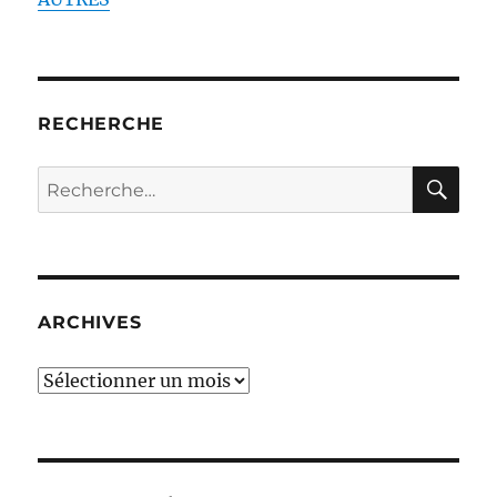
RECHERCHE
RE
Recherche
pour :
ARCHIVES
ARCHIVES