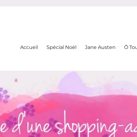
-addicte
Accueil
Spécial Noël
Jane Austen
Ô To