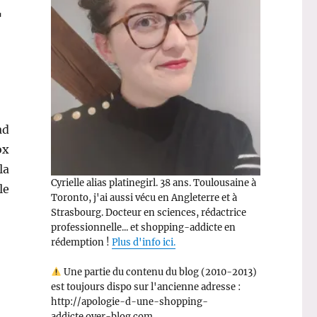
r
ad
ox
la
Cyrielle alias platinegirl. 38 ans. Toulousaine à
le
Toronto, j'ai aussi vécu en Angleterre et à
ossybox de juin »
Strasbourg. Docteur en sciences, rédactrice
professionnelle... et shopping-addicte en
rédemption !
Plus d'info ici.
Une partie du contenu du blog (2010-2013)
est toujours dispo sur l'ancienne adresse :
http://apologie-d-une-shopping-
addicte.over-blog.com