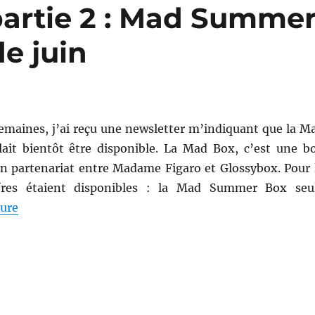
partie 2 : Mad Summe
e juin
semaines, j’ai reçu une newsletter m’indiquant que la M
it bientôt être disponible. La Mad Box, c’est une b
un partenariat entre Madame Figaro et Glossybox. Pour 
ffres étaient disponibles : la Mad Summer Box seu
de « Shopping # 146, partie 2 : Mad Summer Box + Gl
ture