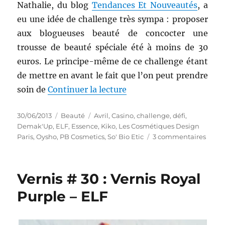
Nathalie, du blog
Tendances Et Nouveautés
, a
eu une idée de challenge très sympa : proposer
aux blogueuses beauté de concocter une
trousse de beauté spéciale été à moins de 30
euros. Le principe-même de ce challenge étant
de mettre en avant le fait que l’on peut prendre
de « Défi # 7 : Ma trous
soin de
Continuer la lecture
Publié
Catégories
Étiquettes
30/06/2013
Beauté
Avril
,
Casino
,
challenge
,
défi
,
le
Demak'Up
,
ELF
,
Essence
,
Kiko
,
Les Cosmétiques Design
sur
Paris
,
Oysho
,
PB Cosmetics
,
So' Bio Etic
3 commentaires
Défi
#
7
Vernis # 30 : Vernis Royal
:
Ma
Purple – ELF
trous
de
beau