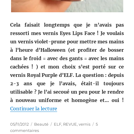
Cela faisait longtemps que je n’avais pas
ressorti mes vernis Eyes Lips Face ! Je voulais
un vernis violet-prune pour mettre mes mains
à l’heure d’Halloween (et profiter de bosser
dans le froid = avec des gants = avec les mains
cachées ! ) et mon choix s’est porté sur ce
vernis Royal Purple d’ELF. La question : depuis
2-3 ans que je l’avais, était-il toujours
utilisable ? Je l’ai secoué un peu pour le rendre
à nouveau uniforme et homogène et… oui !
de « Vernis # 30 : Vernis Royal 
Continuer la lecture
Publié
Catégories
Étiquettes
05/11/2012
Beauté
ELF
,
REVUE
,
vernis
5
le
sur
commentaires