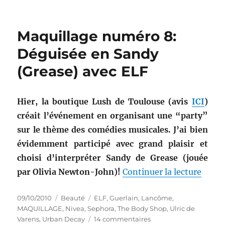
Vernis
#
30
Maquillage numéro 8:
:
Vernis
Déguisée en Sandy
Royal
(Grease) avec ELF
Purple
–
ELF
Hier, la boutique Lush de Toulouse (avis
ICI
)
créait l’événement en organisant une “party”
sur le thème des comédies musicales. J’ai bien
évidemment participé avec grand plaisir et
choisi d’interpréter Sandy de Grease (jouée
de « 
par Olivia Newton-John)!
Continuer la lecture
Publié
Catégories
Étiquettes
09/10/2010
Beauté
ELF
,
Guerlain
,
Lancôme
,
le
MAQUILLAGE
,
Nivea
,
Sephora
,
The Body Shop
,
Ulric de
sur
Varens
,
Urban Decay
14 commentaires