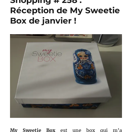
Shopping # 258 :
Réception de My Sweetie
Box de janvier !
My Sweetie Box
est une box qui m’a