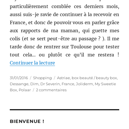
particulièrement comblée ces derniers mois,
aussi suis-je ravie de continuer à la recevoir en
France, et donc de pouvoir vous en parler grâce
aux rapports de ma maman, qui guette mes
colis (et se sert peut-être au passage ? ). Il me
tarde donc de rentrer sur Toulouse pour tester
tout cela… ou plutôt ce qu’il me restera !
de « Shopping # 258 : Réception
Continuer la lecture
Publié
Catégories
Étiquettes
31/01/2016
Shopping
Astriae
,
box beauté / beauty box
,
le
Dessange
,
Dim
,
Dr Severin
,
France
,
Joliderm
,
My Sweetie
sur
Box
,
Polaar
2 commentaires
Shopping
#
258
:
Réception
BIENVENUE !
de