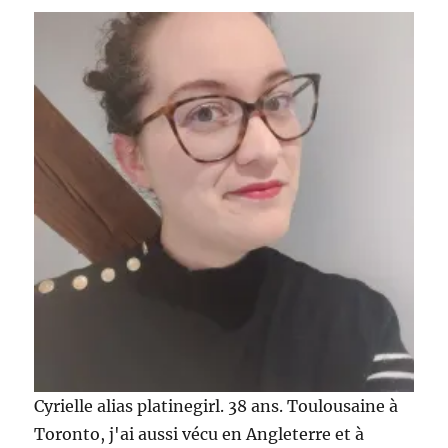
My
Sweetie
Box
de
janvier
!
Cyrielle alias platinegirl. 38 ans. Toulousaine à
Toronto, j'ai aussi vécu en Angleterre et à