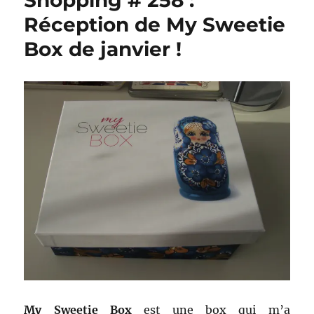
Shopping # 258 :
Réception de My Sweetie
Box de janvier !
My Sweetie Box
est une box qui m’a