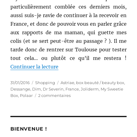
particulièrement comblée ces derniers mois,
aussi suis-je ravie de continuer à la recevoir en
France, et donc de pouvoir vous en parler grâce
aux rapports de ma maman, qui guette mes
colis (et se sert peut-être au passage ? ). Il me
tarde donc de rentrer sur Toulouse pour tester
tout cela… ou plutôt ce qu’il me restera !
de « Shopping # 258 : Réception
Continuer la lecture
Publié
Catégories
Étiquettes
31/01/2016
Shopping
Astriae
,
box beauté / beauty box
,
le
Dessange
,
Dim
,
Dr Severin
,
France
,
Joliderm
,
My Sweetie
sur
Box
,
Polaar
2 commentaires
Shopping
#
258
:
Réception
BIENVENUE !
de