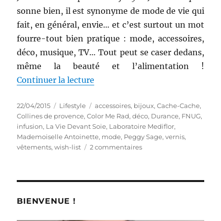
sonne bien, il est synonyme de mode de vie qui
fait, en général, envie… et c’est surtout un mot
fourre-tout bien pratique : mode, accessoires,
déco, musique, TV… Tout peut se caser dedans,
même la beauté et l’alimentation !
de « Wish-list # 33 : Nouveautés
Continuer la lecture
Publié
Catégories
Étiquettes
22/04/2015
Lifestyle
accessoires
,
bijoux
,
Cache-Cache
,
le
Collines de provence
,
Color Me Rad
,
déco
,
Durance
,
FNUG
,
infusion
,
La Vie Devant Soie
,
Laboratoire Mediflor
,
Mademoiselle Antoinette
,
mode
,
Peggy Sage
,
vernis
,
sur
vêtements
,
wish-list
2 commentaires
Wish-
list
#
33
:
BIENVENUE !
Nouveautés
lifestyle