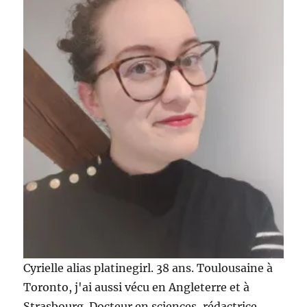
(mode,
beauté,
maison)
Cyrielle alias platinegirl. 38 ans. Toulousaine à
Toronto, j'ai aussi vécu en Angleterre et à
Strasbourg. Docteur en sciences, rédactrice