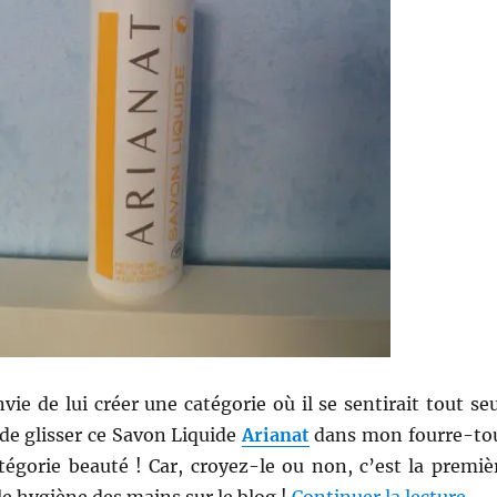
vie de lui créer une catégorie où il se sentirait tout seu
é de glisser ce Savon Liquide
Arianat
dans mon fourre-to
tégorie beauté ! Car, croyez-le ou non, c’est la premiè
de 
rle hygiène des mains sur le blog !
Continuer la lecture