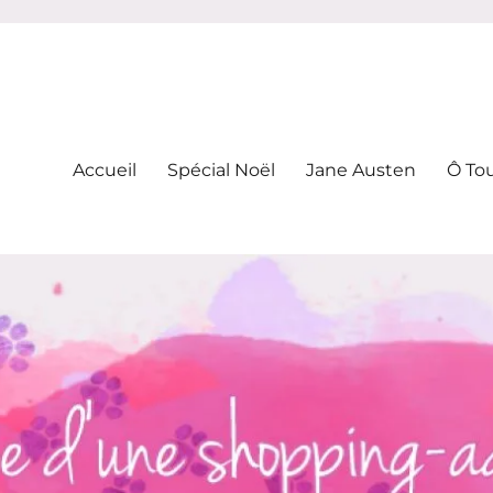
-addicte
Accueil
Spécial Noël
Jane Austen
Ô To