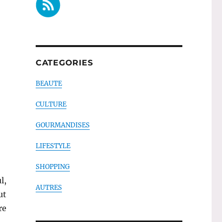
CATEGORIES
BEAUTE
CULTURE
GOURMANDISES
LIFESTYLE
SHOPPING
l,
AUTRES
ut
re
« Truc # 25 : Savon liquide – Arianat »