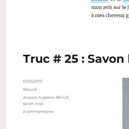
(et
mon avis sur le 
Revital
à mes cheveux g
Actif)
–
Arianat
Truc # 25 : Savon 
Publié
10/05/2013
le
Catégories
Beauté
Étiquettes
Arianat
,
hygiène
,
REVUE
,
savon
,
truc
sur
2 commentaires
Truc
#