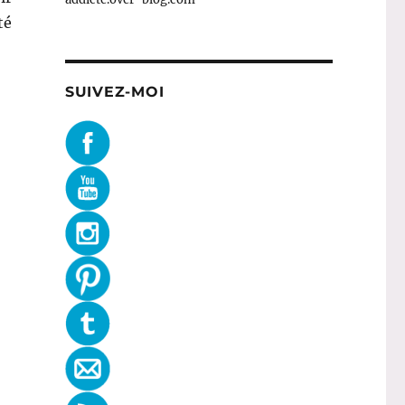
té
ampoing Régulateur (et Revital Actif) – Arianat »
SUIVEZ-MOI