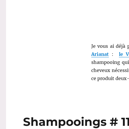
#
35
:
Shampoing
Gel
Douche
–
Je vous ai déjà
Arianat
Arianat
:
le V
shampooing qui 
cheveux nécessit
ce produit deux
Shampooings # 11