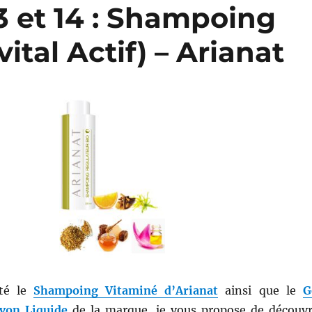
 et 14 : Shampoing
ital Actif) – Arianat
sté le
Shampoing Vitaminé d’Arianat
ainsi que le
G
von Liquide
de la marque, je vous propose de découvr