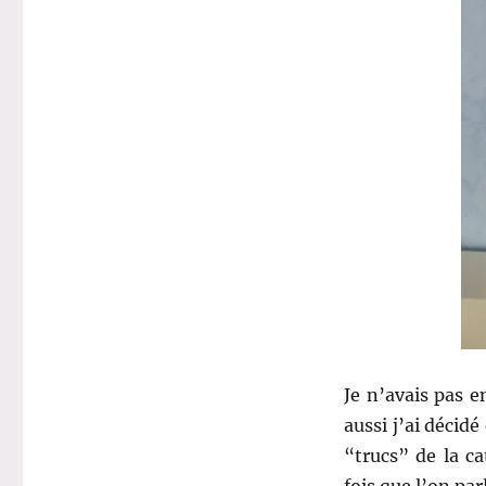
25
:
Savon
liquide
–
Arianat
Je n’avais pas en
aussi j’ai décid
“trucs” de la ca
fois que l’on pa