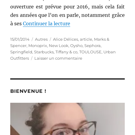
ouverture est prévue pour 2016, mais cela fait
des années que l’on en parle, notamment grâce
de « Et si les rêves devenai
à ses
Continuer la lecture
Publié
Catégories
Étiquettes
15/01/2014
Autres
Alice Délices
,
article
,
Marks &
le
Spencer
,
Monoprix
,
New Look
,
Oysho
,
Sephora
,
Springfield
,
Starbucks
,
Tiffany & co
,
TOULOUSE
,
Urban
sur
Outfitters
Laisser un commentaire
Et
si
les
rêves
devenaient
BIENVENUE !
réalité
à
Val
Tolosa
?