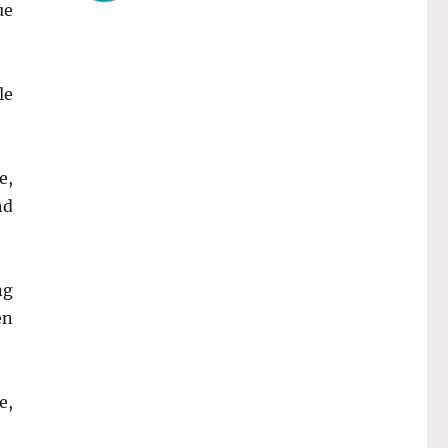
ue
le
e,
nd
ng
en
e,