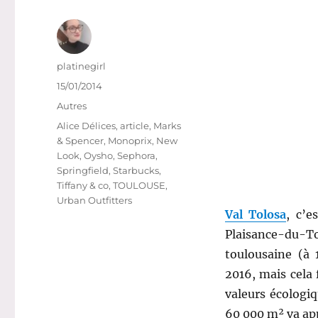
Auteur
platinegirl
Publié
15/01/2014
le
Catégories
Autres
Étiquettes
Alice Délices
,
article
,
Marks
& Spencer
,
Monoprix
,
New
Look
,
Oysho
,
Sephora
,
Springfield
,
Starbucks
,
Tiffany & co
,
TOULOUSE
,
Urban Outfitters
Val Tolosa
, c’e
Plaisance-du-T
toulousaine (à 
2016, mais cela
valeurs écologi
60 000 m² va ap