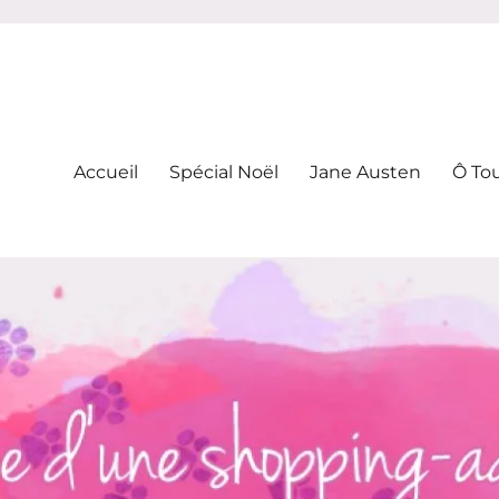
-addicte
Accueil
Spécial Noël
Jane Austen
Ô To