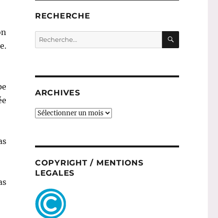
RECHERCHE
on
RECHERC
Recherche
e.
pour :
pe
ARCHIVES
ée
ARCHIVES
as
COPYRIGHT / MENTIONS
LEGALES
as