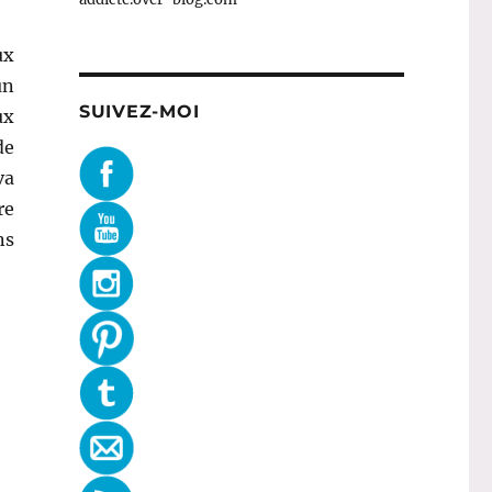
ux
un
SUIVEZ-MOI
ux
de
va
re
ns