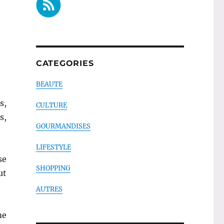
CATEGORIES
BEAUTE
s,
CULTURE
s,
GOURMANDISES
LIFESTYLE
se
SHOPPING
ut
AUTRES
me