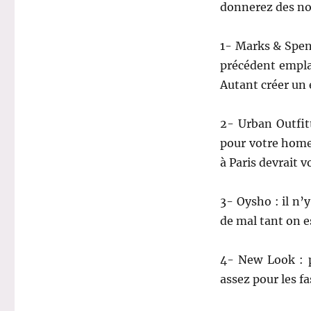
donnerez des no
1- Marks & Spenc
précédent empla
Autant créer un
2- Urban Outfit
pour votre home
à Paris devrait v
3- Oysho : il n’
de mal tant on e
4- New Look : p
assez pour les f