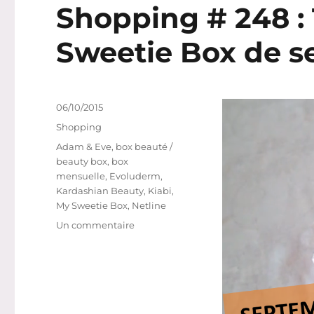
Shopping # 248 : 
Sweetie Box de s
Publié
06/10/2015
le
Catégories
Shopping
Étiquettes
Adam & Eve
,
box beauté /
beauty box
,
box
mensuelle
,
Evoluderm
,
Kardashian Beauty
,
Kiabi
,
My Sweetie Box
,
Netline
sur
Un commentaire
Shopping
#
248
:
Te
voilà