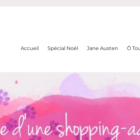
-addicte
Accueil
Spécial Noël
Jane Austen
Ô To