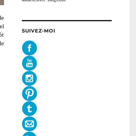
e
el
SUIVEZ-MOI
ôt
le
 de septembre ! »