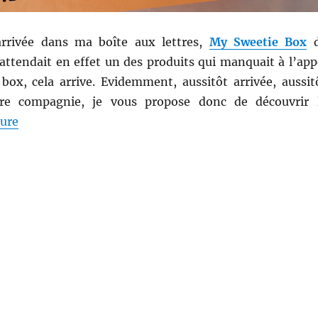
arrivée dans ma boîte aux lettres,
My Sweetie Box
d
attendait en effet un des produits qui manquait à l’app
 box, cela arrive. Evidemment, aussitôt arrivée, aussit
re compagnie, je vous propose donc de découvrir 
de « Shopping # 248 : Te voilà enfin, My Sweetie Box
ture