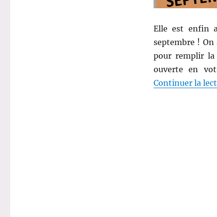
enfin,
My
Elle est enfin 
Sweetie
Box
septembre ! On 
de
pour remplir la
septembre
ouverte en vot
!
Continuer la lec