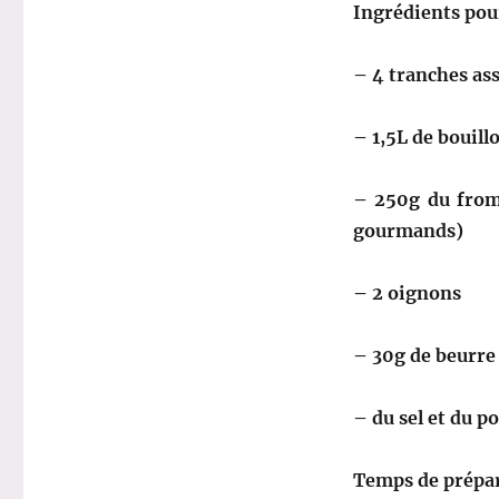
Ingrédients pou
– 4 tranches as
– 1,5L de bouill
– 250g du from
gourmands)
– 2 oignons
– 30g de beurre
– du sel et du p
Temps de prépa