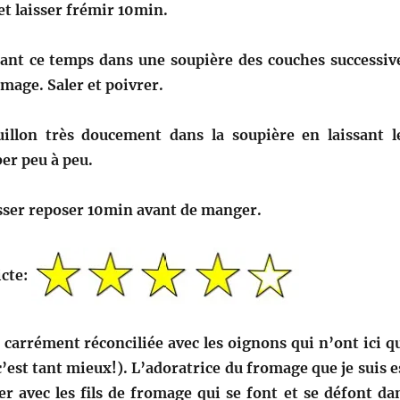
 et laisser frémir 10min.
nt ce temps dans une soupière des couches successiv
omage. Saler et poivrer.
illon très doucement dans la soupière en laissant l
er peu à peu.
isser reposer 10min avant de manger.
icte:
 carrément réconciliée avec les oignons qui n’ont ici q
c’est tant mieux!). L’adoratrice du fromage que je suis e
er avec les fils de fromage qui se font et se défont da