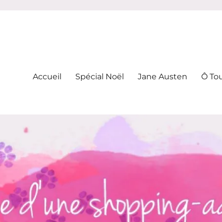
-addicte
Accueil
Spécial Noël
Jane Austen
Ô To