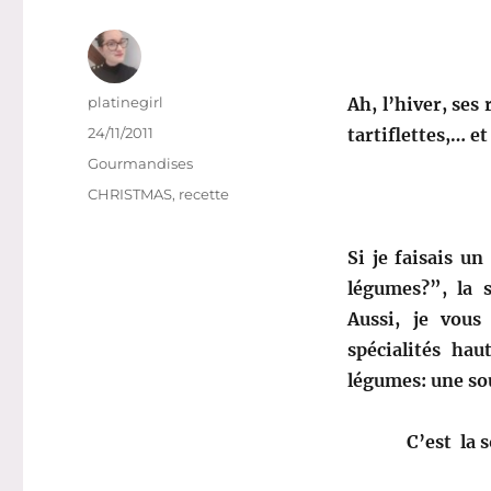
Auteur
platinegirl
Ah, l’hiver, ses
Publié
24/11/2011
tartiflettes,… et
le
Catégories
Gourmandises
Étiquettes
CHRISTMAS
,
recette
Si je faisais u
légumes?”, la 
Aussi, je vous
spécialités ha
légumes: une so
C’est
la 