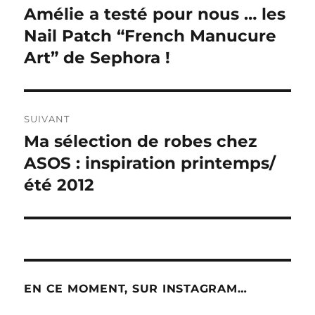
de
Amélie a testé pour nous … les
Publication
précédente :
Nail Patch “French Manucure
l’article
Art” de Sephora !
SUIVANT
Ma sélection de robes chez
Publication
suivante :
ASOS : inspiration printemps/
été 2012
EN CE MOMENT, SUR INSTAGRAM…