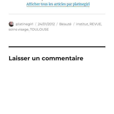
Afficher tous les articles par platinegirl
Auteur
Publié
Catégories
Étiquettes
platinegirl
24/01/2012
Beauté
institut
,
REVUE
,
le
soins visage
,
TOULOUSE
Laisser un commentaire