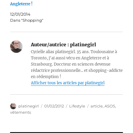
Angleterre !
12/01/2014
Dans "Shopping"
Auteur/autrice :
platinegirl
Cyrielle alias platinegirl. 35 ans. Toulousaine à
Toronto, j'ai aussi vécu en Angleterre et à
Strasbourg. Doccteur en sciences devenue
rédactrice professionnelle... et shopping-addicte
en rédemption !
Afficher tous les articles par platinegirl
Auteur
Publié
Catégories
Étiquettes
platinegirl
01/02/2012
Lifestyle
article
,
ASOS
,
le
vêtements