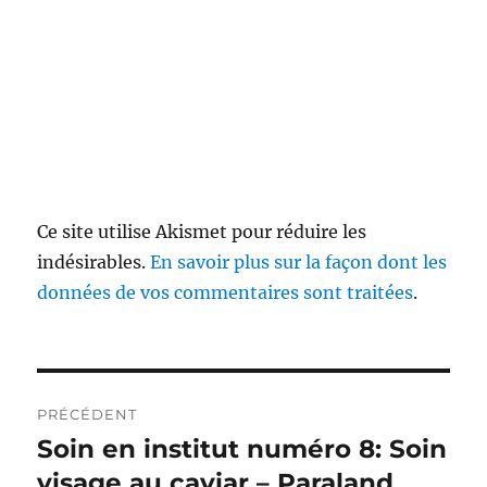
Ce site utilise Akismet pour réduire les
indésirables.
En savoir plus sur la façon dont les
données de vos commentaires sont traitées
.
Navigation
PRÉCÉDENT
de
Soin en institut numéro 8: Soin
Publication
précédente :
visage au caviar – Paraland
l’article