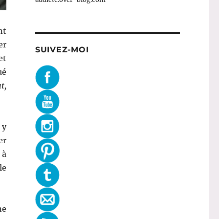
nt
er
SUIVEZ-MOI
et
ué
t,
 y
er
 à
le
ne