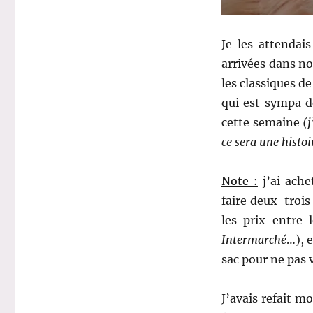
Je les attendai
arrivées dans n
les classiques de
qui est sympa d
cette semaine
(j
ce sera une histo
Note :
j’ai ach
faire deux-troi
les prix entre 
Intermarché
…), 
sac pour ne pas v
J’avais refait m