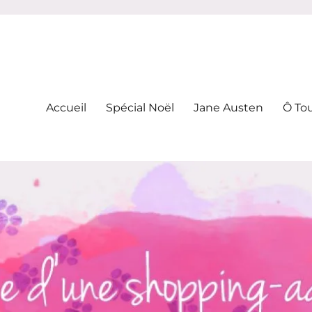
-addicte
Accueil
Spécial Noël
Jane Austen
Ô To