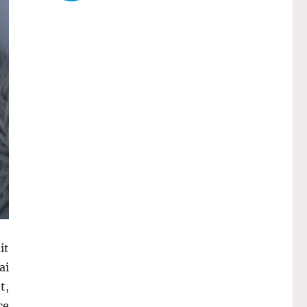
it
ai
t,
ce