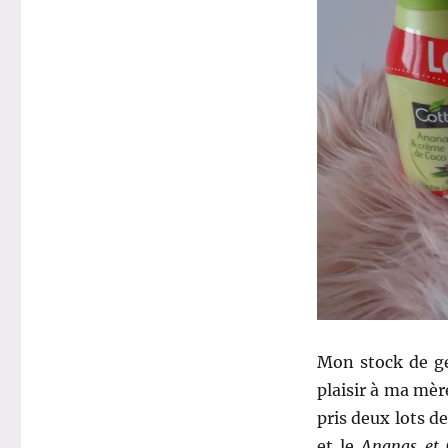
Mon stock de ge
plaisir à ma mèr
pris deux lots d
et le
Ananas et 