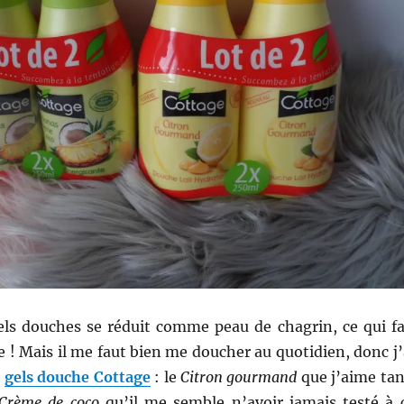
ls douches se réduit comme peau de chagrin, ce qui fa
e ! Mais il me faut bien me doucher au quotidien, donc j’
e
gels douche Cottage
: le
Citron gourmand
que j’aime tan
Crème de coco
qu’il me semble n’avoir jamais testé à 