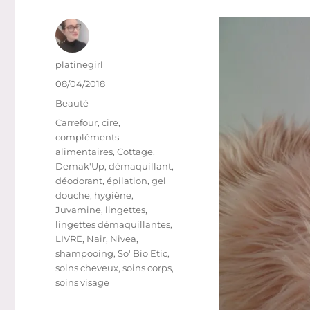
Auteur
platinegirl
Publié
08/04/2018
le
Catégories
Beauté
Étiquettes
Carrefour
,
cire
,
compléments
alimentaires
,
Cottage
,
Demak'Up
,
démaquillant
,
déodorant
,
épilation
,
gel
douche
,
hygiène
,
Juvamine
,
lingettes
,
lingettes démaquillantes
,
LIVRE
,
Nair
,
Nivea
,
shampooing
,
So' Bio Etic
,
soins cheveux
,
soins corps
,
soins visage