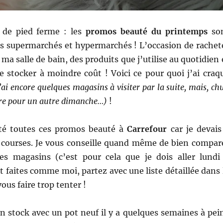
s de pied ferme : les
promos beauté du printemps
so
os supermarchés et hypermarchés ! L’occasion de rachet
 ma salle de bain, des produits que j’utilise au quotidien 
e stocker à moindre coût ! Voici ce
pour quoi j’ai craq
’ai encore quelques magasins à visiter par la suite, mais, chu
ire pour un autre dimanche…)
!
eté toutes ces promos beauté à
Carrefour
car je devais
s courses. Je vous conseille quand même de bien compar
les magasins (c’est pour cela que je dois aller lundi
et faites comme moi, partez avec une liste détaillée dans 
ous faire trop tenter !
on stock avec un pot neuf il y a quelques semaines à pei