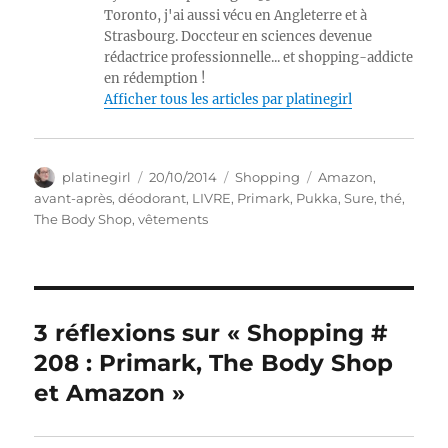
Toronto, j'ai aussi vécu en Angleterre et à
Strasbourg. Doccteur en sciences devenue
rédactrice professionnelle... et shopping-addicte
en rédemption !
Afficher tous les articles par platinegirl
Auteur
Publié
Catégories
Étiquettes
platinegirl
20/10/2014
Shopping
Amazon
,
le
avant-après
,
déodorant
,
LIVRE
,
Primark
,
Pukka
,
Sure
,
thé
,
The Body Shop
,
vêtements
3 réflexions sur « Shopping #
208 : Primark, The Body Shop
et Amazon »