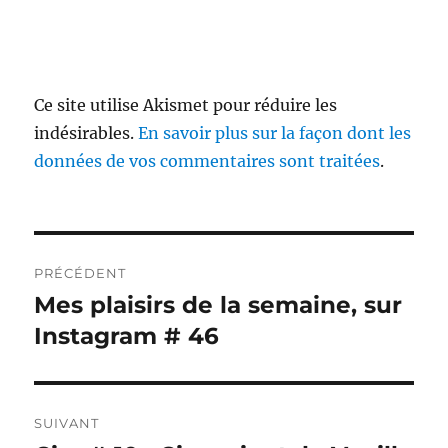
Ce site utilise Akismet pour réduire les
indésirables.
En savoir plus sur la façon dont les
données de vos commentaires sont traitées
.
Navigation
PRÉCÉDENT
de
Mes plaisirs de la semaine, sur
Publication
précédente :
Instagram # 46
l’article
SUIVANT