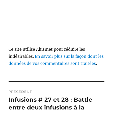
Ce site utilise Akismet pour réduire les
indésirables.
En savoir plus sur la façon dont les
données de vos commentaires sont traitées
.
Navigation
PRÉCÉDENT
de
Infusions # 27 et 28 : Battle
Publication
précédente :
entre deux infusions à la
l’article