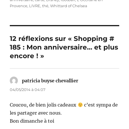
Provence
,
LIVRE
,
thé
,
Whittard of Chelsea
12 réflexions sur « Shopping #
185 : Mon anniversaire… et plus
encore ! »
patricia buyse chevallier
dit :
04/05/2014 à 04:07
Coucou, de bien jolis cadeaux
c’est sympa de
les partager avec nous.
Bon dimanche à toi