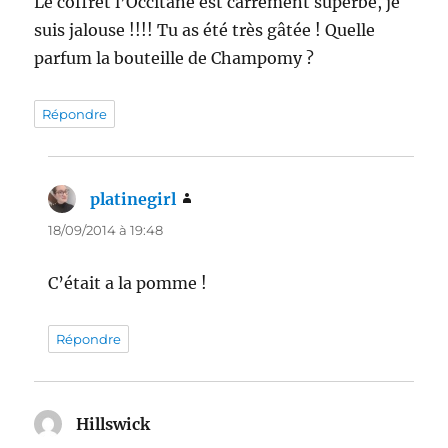
Le coffret l’Occitane est carrément superbe, je
suis jalouse !!!! Tu as été très gâtée ! Quelle
parfum la bouteille de Champomy ?
Répondre
platinegirl
dit :
18/09/2014 à 19:48
C’était a la pomme !
Répondre
Hillswick
dit :