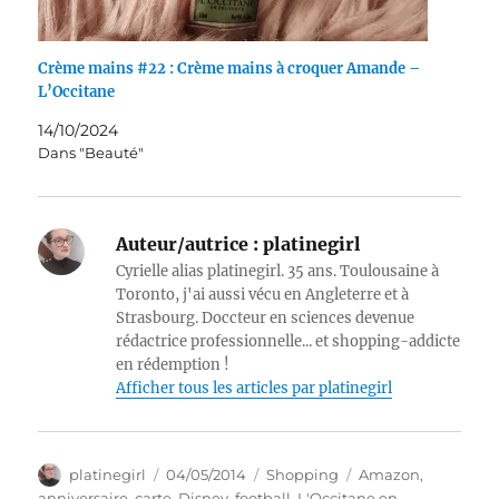
Crème mains #22 : Crème mains à croquer Amande –
L’Occitane
14/10/2024
Dans "Beauté"
Auteur/autrice :
platinegirl
Cyrielle alias platinegirl. 35 ans. Toulousaine à
Toronto, j'ai aussi vécu en Angleterre et à
Strasbourg. Doccteur en sciences devenue
rédactrice professionnelle... et shopping-addicte
en rédemption !
Afficher tous les articles par platinegirl
Auteur
Publié
Catégories
Étiquettes
platinegirl
04/05/2014
Shopping
Amazon
,
le
anniversaire
,
carte
,
Disney
,
football
,
L'Occitane en