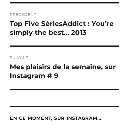
Navigation
PRÉCÉDENT
de
Top Five SériesAddict : You’re
Publication
précédente :
simply the best… 2013
l’article
SUIVANT
Mes plaisirs de la semaine, sur
Publication
suivante :
Instagram # 9
EN CE MOMENT, SUR INSTAGRAM…