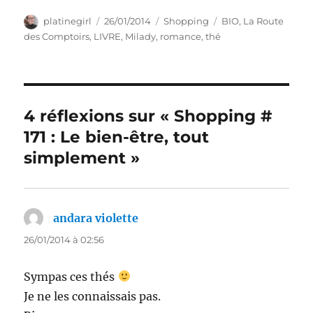
Auteur
Publié
Catégories
Étiquettes
platinegirl
26/01/2014
Shopping
BIO
,
La Route
le
des Comptoirs
,
LIVRE
,
Milady
,
romance
,
thé
4 réflexions sur « Shopping #
171 : Le bien-être, tout
simplement »
andara violette
dit :
26/01/2014 à 02:56
Sympas ces thés
Je ne les connaissais pas.