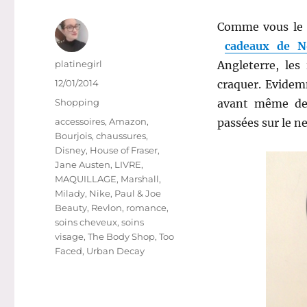
Comme vous le 
cadeaux de N
Auteur
platinegirl
Angleterre, le
Publié
12/01/2014
craquer. Evidemm
le
Catégories
Shopping
avant même de
Étiquettes
accessoires
,
Amazon
,
passées sur le n
Bourjois
,
chaussures
,
Disney
,
House of Fraser
,
Jane Austen
,
LIVRE
,
MAQUILLAGE
,
Marshall
,
Milady
,
Nike
,
Paul & Joe
Beauty
,
Revlon
,
romance
,
soins cheveux
,
soins
visage
,
The Body Shop
,
Too
Faced
,
Urban Decay