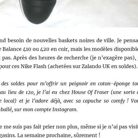
and besoin de nouvelles baskets noires de ville. Je pensa
 Balance 410 ou 420 en cuir, mais les modèles disponibl
 pas. Après des heures de recherche (je n’exagère pas), 
pour ces Nike Flash (achetées sur Zalando UK en soldes).
té des soldes pour m’offrir un peignoir en coton-éponge to
u lieu de 120, je l’ai eu chez House Of Fraser (une sorte 
e local) et je l’adore déjà, avec sa capuche so comfy ! Vo
mballé, sur mon compte Instagram.
e me suis pas fait prier non plus, même si je n’ai pas visi
asins. La semaine prochaine, sûrement !