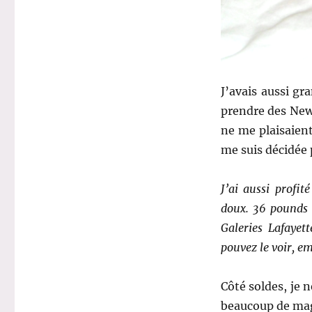
J’avais aussi gr
prendre des New
ne me plaisaient
me suis décidée 
J’ai aussi profi
doux. 36 pounds a
Galeries Lafayett
pouvez le voir, e
Côté soldes, je n
beaucoup de mag