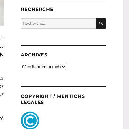
RECHERCHE
RECHERC
Recherche
pour :
is
es
je
ARCHIVES
ARCHIVES
ut
de
us
COPYRIGHT / MENTIONS
LEGALES
té