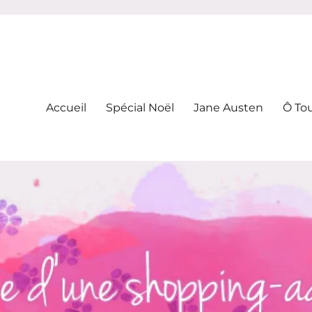
-addicte
Accueil
Spécial Noël
Jane Austen
Ô To