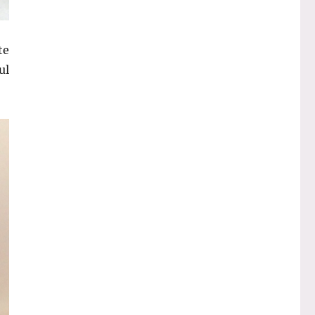
te
ul