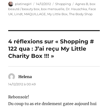
Auteur
Publié
Catégories
Étiquettes
platinegirl
14/12/2012
Shopping
Agnes B
,
box
le
beauté / beauty box
,
box mensuelle
,
Dr. Hauschka
,
Face
UK
,
Lindt
,
MAQUILLAGE
,
My Little Box
,
The Body Shop
4 réflexions sur « Shopping #
122 qua : J’ai reçu My Little
Charity Box !!! »
Helena
dit :
14/12/2012 à 00:49
Rebonsoir!
Du coup tu as ete drolement gatee aujourd hui