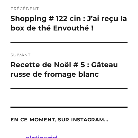
Navigation
PRÉCÉDENT
de
Shopping # 122 cin : J’ai reçu la
Publication
précédente :
box de thé Envouthé !
l’article
SUIVANT
Recette de Noël # 5 : Gâteau
Publication
suivante :
russe de fromage blanc
EN CE MOMENT, SUR INSTAGRAM…