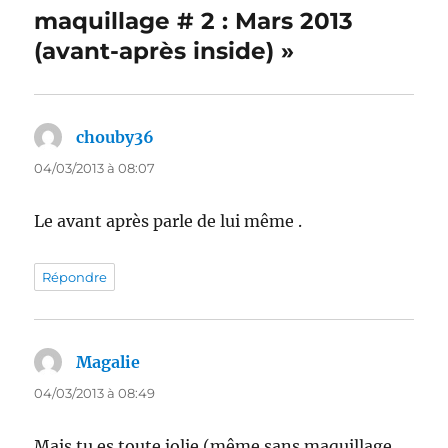
maquillage # 2 : Mars 2013
(avant-après inside) »
chouby36
dit :
04/03/2013 à 08:07
Le avant après parle de lui même .
Répondre
Magalie
dit :
04/03/2013 à 08:49
Mais tu es toute jolie (même sans maquillage