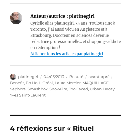
Auteur/autrice :
platinegirl
Cyrielle alias platinegirl. 35 ans. Toulousaine à
Toronto, j'ai aussi vécu en Angleterre et à
Strasbourg. Doccteur en sciences devenue
rédactrice professionnelle... et shopping-addicte
en rédemption !
Afficher tous les articles par platinegirl
Auteur
Publié
Catégories
Étiquettes
platinegirl
04/03/2013
Beauté
avant-après
,
le
Benefit
,
Bo.Ho
,
L'Oréal
,
Laura Mercier
,
MAQUILLAGE
,
Sephora
,
Smashbox
,
SnowFire
,
Too Faced
,
Urban Decay
,
Yves Saint-Laurent
4 réflexions sur « Rituel