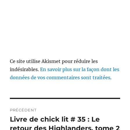
Ce site utilise Akismet pour réduire les
indésirables.
En savoir plus sur la façon dont les
données de vos commentaires sont traitées
.
Navigation
PRÉCÉDENT
de
Livre de chick lit # 35 : Le
Publication
précédente :
retour des Highlanders, tome 2
l’article