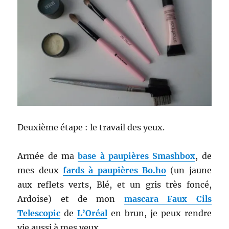
Deuxième étape : le travail des yeux.
Armée de ma
base à paupières Smashbox
, de
mes deux
fards à paupières Bo.ho
(un jaune
aux reflets verts, Blé, et un gris très foncé,
Ardoise) et de mon
mascara Faux Cils
Telescopic
de
L’Oréal
en brun, je peux rendre
vie aussi à mes yeux.