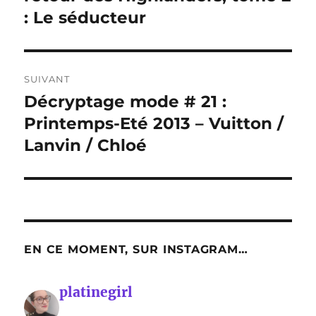
: Le séducteur
SUIVANT
Décryptage mode # 21 :
Publication
suivante :
Printemps-Eté 2013 – Vuitton /
Lanvin / Chloé
EN CE MOMENT, SUR INSTAGRAM…
platinegirl