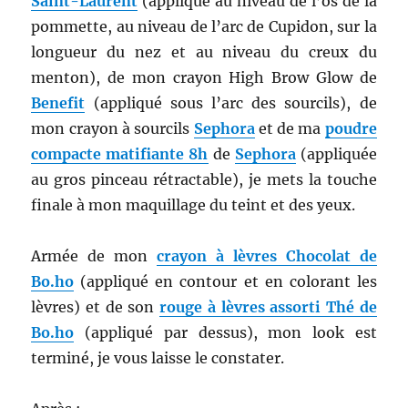
Saint-Laurent
(appliqué au niveau de l’os de la
pommette, au niveau de l’arc de Cupidon, sur la
longueur du nez et au niveau du creux du
menton), de mon crayon High Brow Glow de
Benefit
(appliqué sous l’arc des sourcils), de
mon crayon à sourcils
Sephora
et de ma
poudre
compacte matifiante 8h
de
Sephora
(appliquée
au gros pinceau rétractable), je mets la touche
finale à mon maquillage du teint et des yeux.
Armée de mon
crayon à lèvres Chocolat de
Bo.ho
(appliqué en contour et en colorant les
lèvres) et de son
rouge à lèvres assorti Thé de
Bo.ho
(appliqué par dessus), mon look est
terminé, je vous laisse le constater.