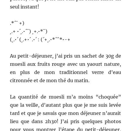
seul instant!
.*´¨ +)
¸.+ •´¸.•´¨) ¸+.•*¨)
(¸.•´ (¸.+•´ .•´ : (´+¸.•*´¯`*•-+
Au petit-déjeuner, j’ai pris un sachet de 30g de
muesli aux fruits rouge avec un yaourt nature,
en plus de mon traditionnel verre d’eau
citronnée et de mon thé du matin.
La quantité de muesli m’a moins “choquée”
que la veille, d’autant plus que je me suis levée
tard et que je savais que mon déjeuner n’aurait
lieu que dans 2h30! J’ai pris quelques photos
pour vous montrer l’étape du petit-déjeuner,