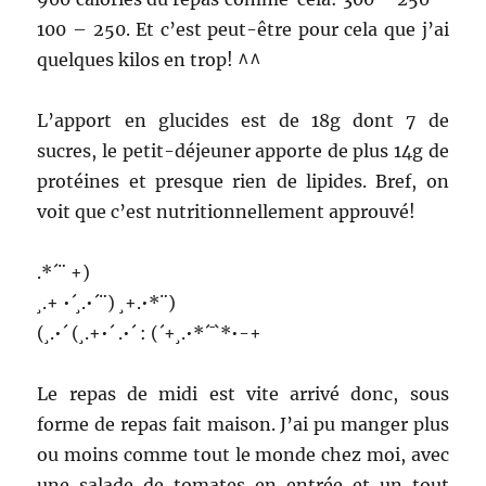
100 – 250. Et c’est peut-être pour cela que j’ai
quelques kilos en trop! ^^
L’apport en glucides est de 18g dont 7 de
sucres, le petit-déjeuner apporte de plus 14g de
protéines et presque rien de lipides. Bref, on
voit que c’est nutritionnellement approuvé!
.*´¨ +)
¸.+ •´¸.•´¨) ¸+.•*¨)
(¸.•´ (¸.+•´ .•´ : (´+¸.•*´¯`*•-+
Le repas de midi est vite arrivé donc, sous
forme de repas fait maison. J’ai pu manger plus
ou moins comme tout le monde chez moi, avec
une salade de tomates en entrée et un tout