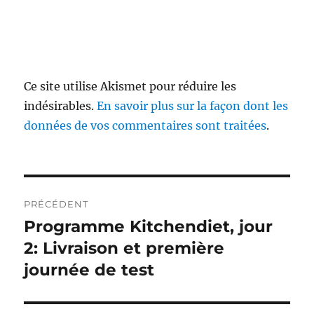
Ce site utilise Akismet pour réduire les
indésirables.
En savoir plus sur la façon dont les
données de vos commentaires sont traitées
.
Navigation
PRÉCÉDENT
de
Programme Kitchendiet, jour
Publication
précédente :
2: Livraison et première
l’article
journée de test