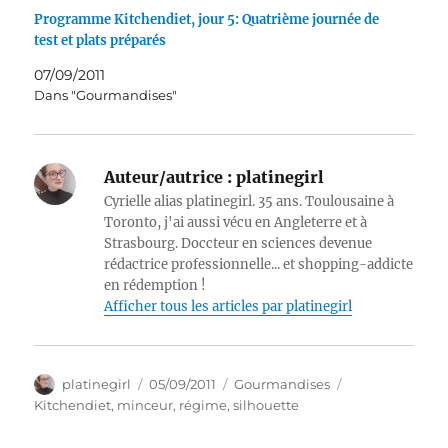
Programme Kitchendiet, jour 5: Quatrième journée de
test et plats préparés
07/09/2011
Dans "Gourmandises"
Auteur/autrice :
platinegirl
Cyrielle alias platinegirl. 35 ans. Toulousaine à
Toronto, j'ai aussi vécu en Angleterre et à
Strasbourg. Doccteur en sciences devenue
rédactrice professionnelle... et shopping-addicte
en rédemption !
Afficher tous les articles par platinegirl
Auteur
Publié
Catégories
Étiquettes
platinegirl
05/09/2011
Gourmandises
le
Kitchendiet
,
minceur
,
régime
,
silhouette