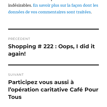
indésirables.
En savoir plus sur la façon dont les
données de vos commentaires sont traitées
.
Navigation
PRÉCÉDENT
de
Shopping # 222 : Oops, I did it
Publication
précédente :
again!
l’article
SUIVANT
Participez vous aussi à
Publication
suivante :
l’opération caritative Café Pour
Tous