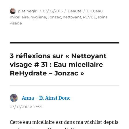
Auteur
Publié
Catégories
Étiquettes
platinegirl
03/02/2015
Beauté
BIO
,
eau
le
micellaire
,
hygiène
,
Jonzac
,
nettoyant
,
REVUE
,
soins
visage
3 réflexions sur « Nettoyant
visage # 31 : Eau micellaire
ReHydrate – Jonzac »
Anna - Et Ainsi Donc
dit :
03/02/2015 à 17:59
Cette eau micellaire est dans ma wishlist depuis