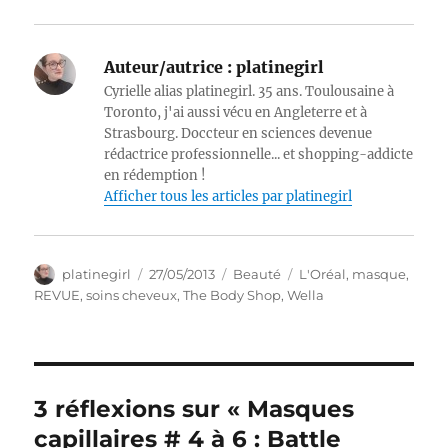
Auteur/autrice :
platinegirl
Cyrielle alias platinegirl. 35 ans. Toulousaine à
Toronto, j'ai aussi vécu en Angleterre et à
Strasbourg. Doccteur en sciences devenue
rédactrice professionnelle... et shopping-addicte
en rédemption !
Afficher tous les articles par platinegirl
Auteur
Publié
Catégories
Étiquettes
platinegirl
27/05/2013
Beauté
L'Oréal
,
masque
,
le
REVUE
,
soins cheveux
,
The Body Shop
,
Wella
3 réflexions sur « Masques
capillaires # 4 à 6 : Battle