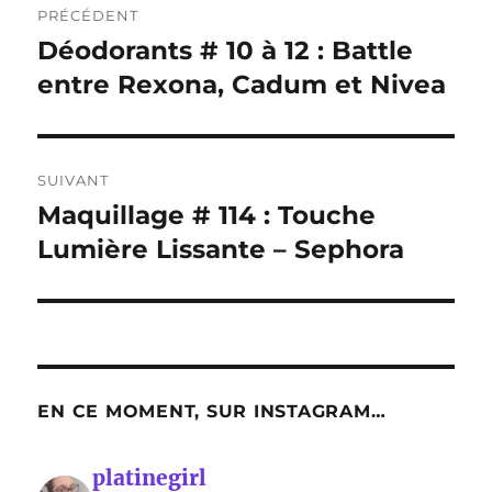
PRÉCÉDENT
de
Déodorants # 10 à 12 : Battle
Publication
précédente :
entre Rexona, Cadum et Nivea
l’article
SUIVANT
Maquillage # 114 : Touche
Publication
suivante :
Lumière Lissante – Sephora
EN CE MOMENT, SUR INSTAGRAM…
platinegirl