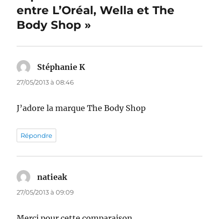
entre L’Oréal, Wella et The
Body Shop »
Stéphanie K
dit :
27/05/2013 à 08:46
J’adore la marque The Body Shop
Répondre
natieak
dit :
27/05/2013 à 09:09
Merci pour cette comparaison.